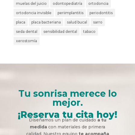
muelas del juicio
odontopediatría
ortodoncia
ortodoncia invisible
periimplantitis
periodontitis
placa
placa bacteriana
salud bucal
sarro
seda dental
sensibilidad dental
tabaco
xerostomía
Tu sonrisa merece lo
mejor.
¡Reserva tu cita hoy!
Diseñamos un plan de cuidado
a tu
medida
con materiales de primera
calidad. Nuestro equipo
te acompaña