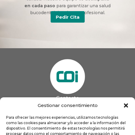
en cada paso
para garantizar una salud
bucodental duradera y profesional.
Pedir Cita
Contacto
985 13 09 41

Gestionar consentimiento
985 33 20 60

coigijon@gmail.com
Para ofrecer las mejores experiencias, utilizamos tecnologías

como las cookies para almacenar y/o acceder a la información del
Horario
Lun
9:00 a 13:00 - 16:00 a 21:00
dispositivo. El consentimiento de estas tecnologías nos permitirá
Mar
9:00 a 13:00 - 16:00 a 20:00
procesar datos como el comportamiento de navegación o las