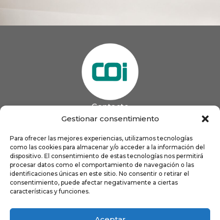
Contacto
985 13 09 41

Gestionar consentimiento
985 33 20 60

coigijon@gmail.com
Para ofrecer las mejores experiencias, utilizamos tecnologías

como las cookies para almacenar y/o acceder a la información del
Horario
Lun
9:00 a 13:00 - 16:00 a 21:00
dispositivo. El consentimiento de estas tecnologías nos permitirá
Mar
9:00 a 13:00 - 16:00 a 20:00
procesar datos como el comportamiento de navegación o las
identificaciones únicas en este sitio. No consentir o retirar el
Mié
9:00 a 14:00 - 16:00 a 19:00
consentimiento, puede afectar negativamente a ciertas
Jue
9:00 a 13:00 - 16:00 a 19:00
características y funciones.
Vie
8:00 a 16:00
Aceptar