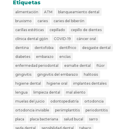
Etiquetas
alimentación
ATM
blanqueamiento dental
bruxismo
caries
caries del biberón
carillas estéticas
cepillado
cepillo de dientes
clínica dental gijón
COVID-19
cáncer oral
dentina
dentofobia
dentífrico
desgaste dental
diabetes
embarazo
encías
enfermedad periodontal
esmalte dental
flúor
gingivitis
gingivitis del embarazo
halitosis
higiene dental
higiene oral
implantes dentales
lengua
limpieza dental
mal aliento
muelas del juicio
odontopediatría
ortodoncia
ortodoncia invisible
periimplantitis
periodontitis
placa
placa bacteriana
salud bucal
sarro
seda dental
sensibilidad dental
tabaco