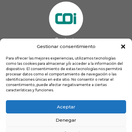
Contacto
985 13 09 41

Gestionar consentimiento
985 33 20 60

coigijon@gmail.com
Para ofrecer las mejores experiencias, utilizamos tecnologías

como las cookies para almacenar y/o acceder a la información del
Horario
Lun
9:00 a 13:00 - 16:00 a 21:00
dispositivo. El consentimiento de estas tecnologías nos permitirá
Mar
9:00 a 13:00 - 16:00 a 20:00
procesar datos como el comportamiento de navegación o las
identificaciones únicas en este sitio. No consentir o retirar el
Mié
9:00 a 14:00 - 16:00 a 19:00
consentimiento, puede afectar negativamente a ciertas
Jue
9:00 a 13:00 - 16:00 a 19:00
características y funciones.
Vie
8:00 a 16:00
Aceptar
Denegar