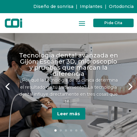
Diseño de sonrisa
|
Implantes
|
Ortodoncia
Pide Cita
Tecnología dental avanzada en
Gijón: Escáner 3D, microscopio
y pruebas que marcan la
diferencia
¿Por qué la tecnología de tu clínica determina
el resultado de tu tratamiento? La tecnología
dental influye directamente en tres cosas que
te...
Leer más