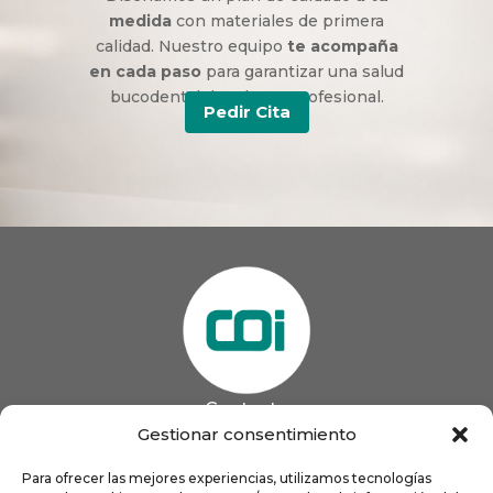
medida
con materiales de primera
calidad. Nuestro equipo
te acompaña
en cada paso
para garantizar una salud
bucodental duradera y profesional.
Pedir Cita
Contacto
985 13 09 41

Gestionar consentimiento
985 33 20 60

coigijon@gmail.com
Para ofrecer las mejores experiencias, utilizamos tecnologías
