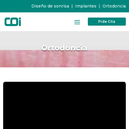
Diseño de sonrisa
|
Implantes
|
Ortodoncia
Pide Cita
Ortodoncia