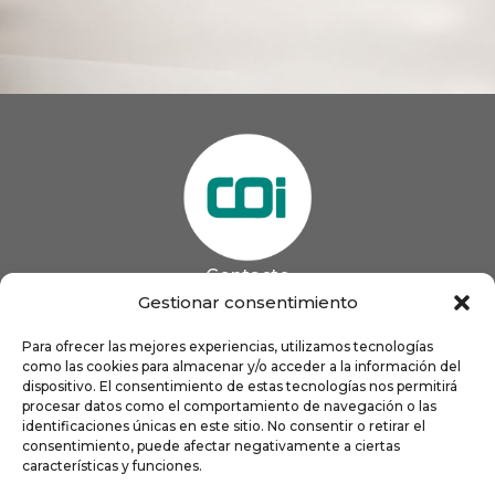
Contacto
985 13 09 41

Gestionar consentimiento
985 33 20 60

coigijon@gmail.com
Para ofrecer las mejores experiencias, utilizamos tecnologías

como las cookies para almacenar y/o acceder a la información del
Horario
Lun
9:00 a 13:00 - 16:00 a 21:00
dispositivo. El consentimiento de estas tecnologías nos permitirá
Mar
9:00 a 13:00 - 16:00 a 20:00
procesar datos como el comportamiento de navegación o las
identificaciones únicas en este sitio. No consentir o retirar el
Mié
9:00 a 14:00 - 16:00 a 19:00
consentimiento, puede afectar negativamente a ciertas
Jue
9:00 a 13:00 - 16:00 a 19:00
características y funciones.
Vie
8:00 a 16:00