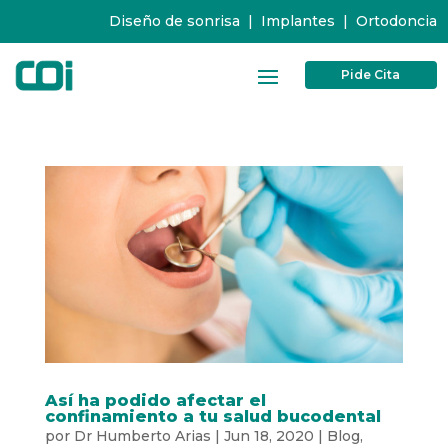
Diseño de sonrisa
|
Implantes
|
Ortodoncia
Pide Cita
Así ha podido afectar el
confinamiento a tu salud bucodental
por
Dr Humberto Arias
|
Jun 18, 2020
|
Blog
,