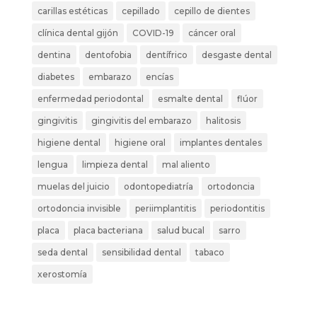
carillas estéticas
cepillado
cepillo de dientes
clínica dental gijón
COVID-19
cáncer oral
dentina
dentofobia
dentífrico
desgaste dental
diabetes
embarazo
encías
enfermedad periodontal
esmalte dental
flúor
gingivitis
gingivitis del embarazo
halitosis
higiene dental
higiene oral
implantes dentales
lengua
limpieza dental
mal aliento
muelas del juicio
odontopediatría
ortodoncia
ortodoncia invisible
periimplantitis
periodontitis
placa
placa bacteriana
salud bucal
sarro
seda dental
sensibilidad dental
tabaco
xerostomía