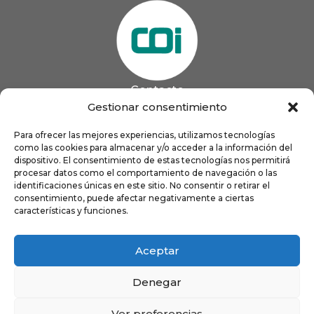
Contacto
985 13 09 41

Gestionar consentimiento
985 33 20 60

coigijon@gmail.com
Para ofrecer las mejores experiencias, utilizamos tecnologías

como las cookies para almacenar y/o acceder a la información del
Horario
Lun
9:00 a 13:00 - 16:00 a 21:00
dispositivo. El consentimiento de estas tecnologías nos permitirá
Mar
9:00 a 13:00 - 16:00 a 20:00
procesar datos como el comportamiento de navegación o las
identificaciones únicas en este sitio. No consentir o retirar el
Mié
9:00 a 14:00 - 16:00 a 19:00
consentimiento, puede afectar negativamente a ciertas
Jue
9:00 a 13:00 - 16:00 a 19:00
características y funciones.
Vie
8:00 a 16:00
Aceptar
Denegar
Ver preferencias