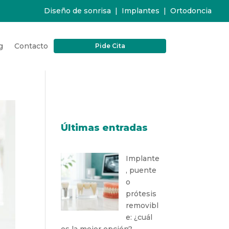
Diseño de sonrisa
|
Implantes
|
Ortodoncia
g
Contacto
Pide Cita
Últimas entradas
Implante
, puente
o
prótesis
removibl
e: ¿cuál
es la mejor opción?