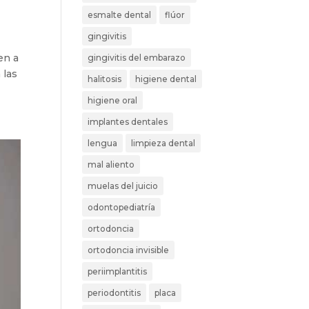
esmalte dental
flúor
gingivitis
en a
gingivitis del embarazo
 las
halitosis
higiene dental
higiene oral
implantes dentales
lengua
limpieza dental
mal aliento
muelas del juicio
odontopediatría
ortodoncia
ortodoncia invisible
periimplantitis
periodontitis
placa