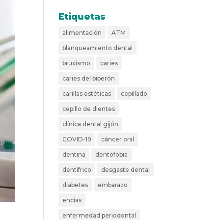
Etiquetas
alimentación
ATM
blanqueamiento dental
bruxismo
caries
caries del biberón
carillas estéticas
cepillado
cepillo de dientes
clínica dental gijón
COVID-19
cáncer oral
dentina
dentofobia
dentífrico
desgaste dental
diabetes
embarazo
encías
enfermedad periodontal