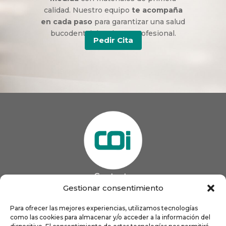
calidad. Nuestro equipo
te acompaña
en cada paso
para garantizar una salud
bucodental duradera y profesional.
Pedir Cita
Contacto
985 13 09 41

Gestionar consentimiento
985 33 20 60

coigijon@gmail.com
Para ofrecer las mejores experiencias, utilizamos tecnologías

como las cookies para almacenar y/o acceder a la información del
Horario
Lun
9:00 a 13:00 - 16:00 a 21:00