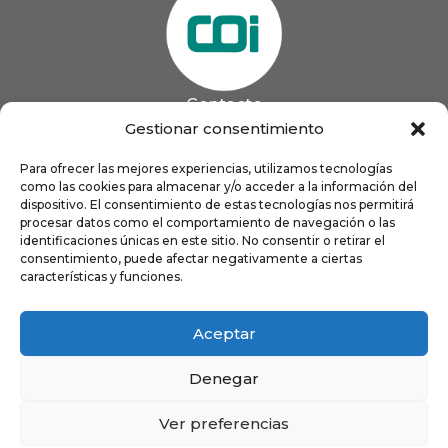
Contacto
985 13 09 41

Gestionar consentimiento
985 33 20 60

coigijon@gmail.com
Para ofrecer las mejores experiencias, utilizamos tecnologías

como las cookies para almacenar y/o acceder a la información del
Horario
Lun
9:00 a 13:00 - 16:00 a 21:00
dispositivo. El consentimiento de estas tecnologías nos permitirá
Mar
9:00 a 13:00 - 16:00 a 20:00
procesar datos como el comportamiento de navegación o las
identificaciones únicas en este sitio. No consentir o retirar el
Mié
9:00 a 14:00 - 16:00 a 19:00
consentimiento, puede afectar negativamente a ciertas
Jue
9:00 a 13:00 - 16:00 a 19:00
características y funciones.
Vie
8:00 a 16:00
Aceptar
Denegar
Ver preferencias