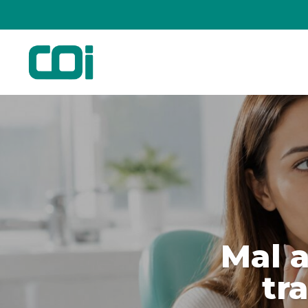
Mal a
tr