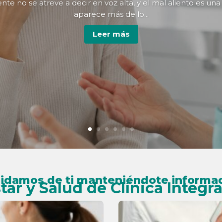
e no se atreve a decir en voz alta, y el mal aliento es una
aparece más de lo...
Leer más
idamos de ti manteniéndote informa
tar y Salud de Clínica Integr