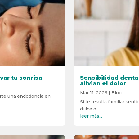
var tu sonrisa
Sensibilidad denta
alivian el dolor
Mar 11, 2026
|
Blog
zarte una endodoncia en
Si te resulta familiar sent
dulce o...
leer más...