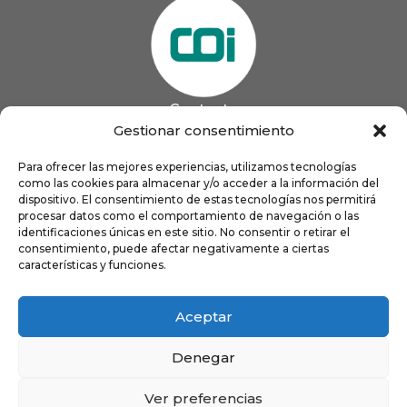
Contacto
985 13 09 41

Gestionar consentimiento
985 33 20 60

coigijon@gmail.com
Para ofrecer las mejores experiencias, utilizamos tecnologías

como las cookies para almacenar y/o acceder a la información del
Horario
Lun
9:00 a 13:00 - 16:00 a 21:00
dispositivo. El consentimiento de estas tecnologías nos permitirá
Mar
9:00 a 13:00 - 16:00 a 20:00
procesar datos como el comportamiento de navegación o las
identificaciones únicas en este sitio. No consentir o retirar el
Mié
9:00 a 14:00 - 16:00 a 19:00
consentimiento, puede afectar negativamente a ciertas
Jue
9:00 a 13:00 - 16:00 a 19:00
características y funciones.
Vie
8:00 a 16:00
Aceptar
Denegar
Ver preferencias