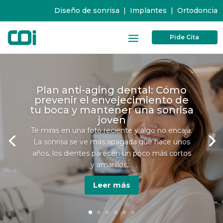
Diseño de sonrisa
|
Implantes
|
Ortodoncia
Pide Cita
Plan anti-aging dental: Cómo
prevenir el envejecimiento de
tu boca y mantener una sonrisa
joven
Te miras en una foto reciente y algo no encaja.
La sonrisa se ve más apagada que hace unos
años, los dientes parecen un poco más cortos
y amarillos,...
Leer más