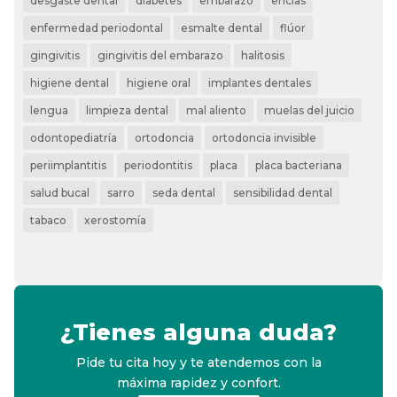
desgaste dental
diabetes
embarazo
encías
enfermedad periodontal
esmalte dental
flúor
gingivitis
gingivitis del embarazo
halitosis
higiene dental
higiene oral
implantes dentales
lengua
limpieza dental
mal aliento
muelas del juicio
odontopediatría
ortodoncia
ortodoncia invisible
periimplantitis
periodontitis
placa
placa bacteriana
salud bucal
sarro
seda dental
sensibilidad dental
tabaco
xerostomía
¿Tienes alguna duda?
Pide tu cita hoy y te atendemos con la
máxima rapidez y confort.