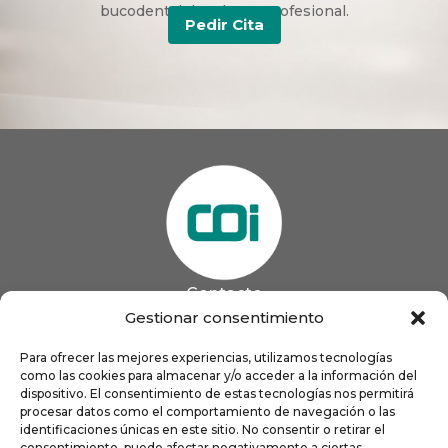
bucodental duradera y profesional.
Pedir Cita
Contacto
985 13 09 41

Gestionar consentimiento
985 33 20 60

coigijon@gmail.com
Para ofrecer las mejores experiencias, utilizamos tecnologías

como las cookies para almacenar y/o acceder a la información del
Horario
Lun
9:00 a 13:00 - 16:00 a 21:00
dispositivo. El consentimiento de estas tecnologías nos permitirá
Mar
9:00 a 13:00 - 16:00 a 20:00
procesar datos como el comportamiento de navegación o las
identificaciones únicas en este sitio. No consentir o retirar el
Mié
9:00 a 14:00 - 16:00 a 19:00
consentimiento, puede afectar negativamente a ciertas