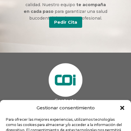
calidad. Nuestro equipo
te acompaña
en cada paso
para garantizar una salud
bucodental duradera y profesional.
Pedir Cita
Contacto
985 13 09 41

Gestionar consentimiento
985 33 20 60

coigijon@gmail.com
Para ofrecer las mejores experiencias, utilizamos tecnologías

como las cookies para almacenar y/o acceder a la información del
Horario
Lun
9:00 a 13:00 - 16:00 a 21:00
dispositivo. El consentimiento de estas tecnologías nos permitirá