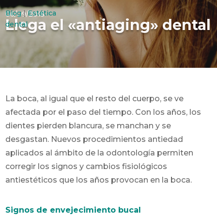
Blog
|
Estética
06/09/2015
Llega el «antiaging» dental
dental
La boca, al igual que el resto del cuerpo, se ve
afectada por el paso del tiempo. Con los años, los
dientes pierden blancura, se manchan y se
desgastan. Nuevos procedimientos antiedad
aplicados al ámbito de la odontología permiten
corregir los signos y cambios fisiológicos
antiestéticos que los años provocan en la boca.
Signos de envejecimiento bucal