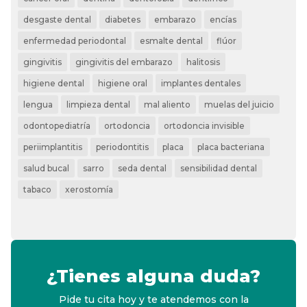
desgaste dental
diabetes
embarazo
encías
enfermedad periodontal
esmalte dental
flúor
gingivitis
gingivitis del embarazo
halitosis
higiene dental
higiene oral
implantes dentales
lengua
limpieza dental
mal aliento
muelas del juicio
odontopediatría
ortodoncia
ortodoncia invisible
periimplantitis
periodontitis
placa
placa bacteriana
salud bucal
sarro
seda dental
sensibilidad dental
tabaco
xerostomía
¿Tienes alguna duda?
Pide tu cita hoy y te atendemos con la