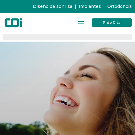
Diseño de sonrisa
|
Implantes
|
Ortodoncia
Pide Cita
0%
0%