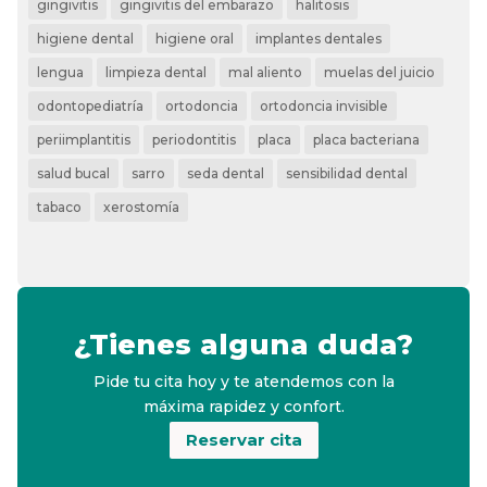
gingivitis
gingivitis del embarazo
halitosis
higiene dental
higiene oral
implantes dentales
lengua
limpieza dental
mal aliento
muelas del juicio
odontopediatría
ortodoncia
ortodoncia invisible
periimplantitis
periodontitis
placa
placa bacteriana
salud bucal
sarro
seda dental
sensibilidad dental
tabaco
xerostomía
¿Tienes alguna duda?
Pide tu cita hoy y te atendemos con la
máxima rapidez y confort.
Reservar cita