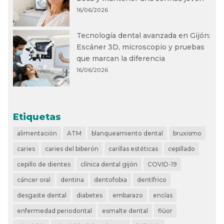
16/06/2026
Tecnología dental avanzada en Gijón:
Escáner 3D, microscopio y pruebas
que marcan la diferencia
16/06/2026
Etiquetas
alimentación
ATM
blanqueamiento dental
bruxismo
caries
caries del biberón
carillas estéticas
cepillado
cepillo de dientes
clínica dental gijón
COVID-19
cáncer oral
dentina
dentofobia
dentífrico
desgaste dental
diabetes
embarazo
encías
enfermedad periodontal
esmalte dental
flúor