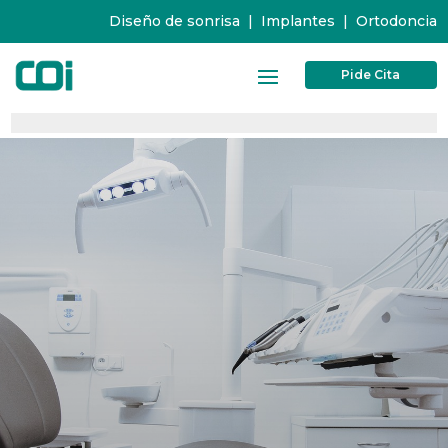
Diseño de sonrisa
|
Implantes
|
Ortodoncia
Pide Cita
0%