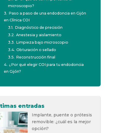
microscopio?
3.
Paso a paso de una endodoncia en Gijón
en Clínica COI
3.1.
Diagnóstico de precisión
3.2.
Anestesia y aislamiento
3.3.
Limpieza bajo microscopio
3.4.
Obturación o sellado
3.5.
Reconstrucción final
4.
¿Por qué elegir COI para tu endodoncia
en Gijón?
ltimas entradas
Implante, puente o prótesis
removible: ¿cuál es la mejor
opción?