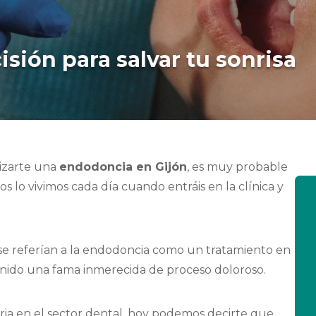
sión para salvar tu sonrisa
lizarte una
endodoncia en Gijón
, es muy probable
s lo vivimos cada día cuando entráis en la clínica y
se referían a la endodoncia como un tratamiento en
tenido una fama inmerecida de proceso doloroso.
ia en el sector dental, hoy podemos decirte que,