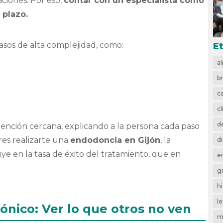
aciones. Por eso,
contar con un especialista como
o plazo.
casos de alta complejidad, como:
E
a
.
b
ca
cl
d
atención cercana, explicando a la persona cada paso
res realizarte una
endodoncia en Gijón
, la
d
uye en la tasa de éxito del tratamiento, que en
e
gi
h
l
rónico: Ver lo que otros no ven
m