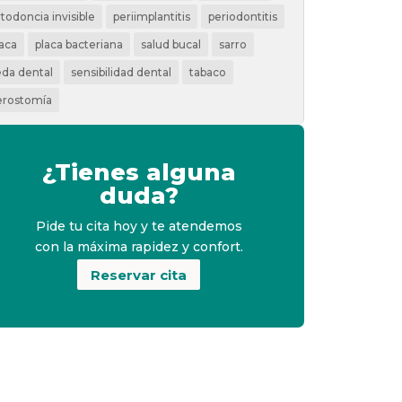
rtodoncia invisible
periimplantitis
periodontitis
laca
placa bacteriana
salud bucal
sarro
eda dental
sensibilidad dental
tabaco
erostomía
¿Tienes alguna
duda?
Pide tu cita hoy y te atendemos
con la máxima rapidez y confort.
Reservar cita