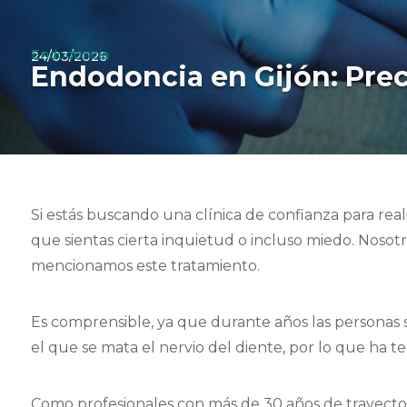
Endodoncia
24/03/2026
Endodoncia en Gijón: Preci
Si estás buscando una clínica de confianza para rea
que sientas cierta inquietud o incluso miedo. Nosotro
mencionamos este tratamiento.
Es comprensible, ya que durante años las personas 
el que se mata el nervio del diente, por lo que ha 
Como profesionales con más de 30 años de trayector