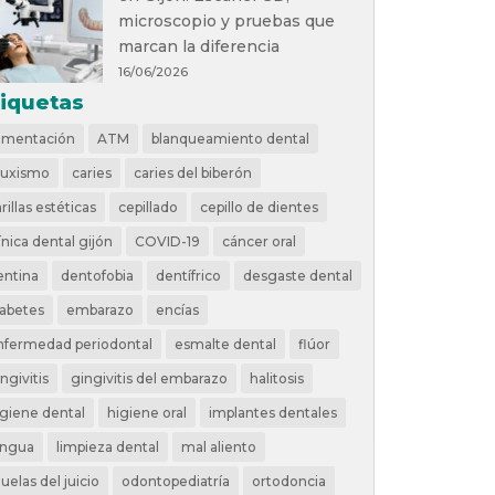
microscopio y pruebas que
marcan la diferencia
16/06/2026
tiquetas
limentación
ATM
blanqueamiento dental
ruxismo
caries
caries del biberón
rillas estéticas
cepillado
cepillo de dientes
ínica dental gijón
COVID-19
cáncer oral
entina
dentofobia
dentífrico
desgaste dental
iabetes
embarazo
encías
nfermedad periodontal
esmalte dental
flúor
ngivitis
gingivitis del embarazo
halitosis
igiene dental
higiene oral
implantes dentales
engua
limpieza dental
mal aliento
uelas del juicio
odontopediatría
ortodoncia