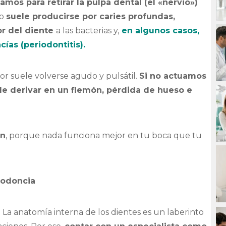
os para retirar la pulpa dental (el «nervio»)
to
suele producirse por caries profundas,
or del diente
a las bacterias y,
en algunos casos,
as (periodontitis).
or suele volverse agudo y pulsátil.
Si no actuamos
de derivar en un flemón, pérdida de hueso e
ón
, porque nada funciona mejor en tu boca que tu
ndodoncia
 La anatomía interna de los dientes es un laberinto