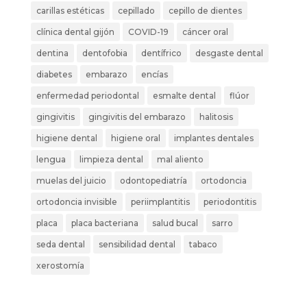
carillas estéticas
cepillado
cepillo de dientes
clínica dental gijón
COVID-19
cáncer oral
dentina
dentofobia
dentífrico
desgaste dental
diabetes
embarazo
encías
enfermedad periodontal
esmalte dental
flúor
gingivitis
gingivitis del embarazo
halitosis
higiene dental
higiene oral
implantes dentales
lengua
limpieza dental
mal aliento
muelas del juicio
odontopediatría
ortodoncia
ortodoncia invisible
periimplantitis
periodontitis
placa
placa bacteriana
salud bucal
sarro
seda dental
sensibilidad dental
tabaco
xerostomía