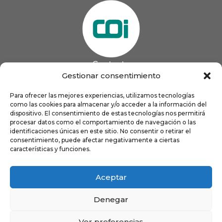
Contacto
985 13 09 41

Gestionar consentimiento
985 33 20 60

coigijon@gmail.com
Para ofrecer las mejores experiencias, utilizamos tecnologías

como las cookies para almacenar y/o acceder a la información del
Horario
Lun
9:00 a 13:00 - 16:00 a 21:00
dispositivo. El consentimiento de estas tecnologías nos permitirá
Mar
9:00 a 13:00 - 16:00 a 20:00
procesar datos como el comportamiento de navegación o las
identificaciones únicas en este sitio. No consentir o retirar el
Mié
9:00 a 14:00 - 16:00 a 19:00
consentimiento, puede afectar negativamente a ciertas
Jue
9:00 a 13:00 - 16:00 a 19:00
características y funciones.
Vie
8:00 a 16:00
Aceptar
Denegar
Ver preferencias