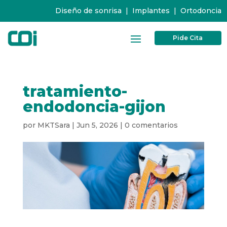
Diseño de sonrisa
|
Implantes
|
Ortodoncia
Pide Cita
tratamiento-
endodoncia-gijon
por
MKTSara
|
Jun 5, 2026
|
0 comentarios