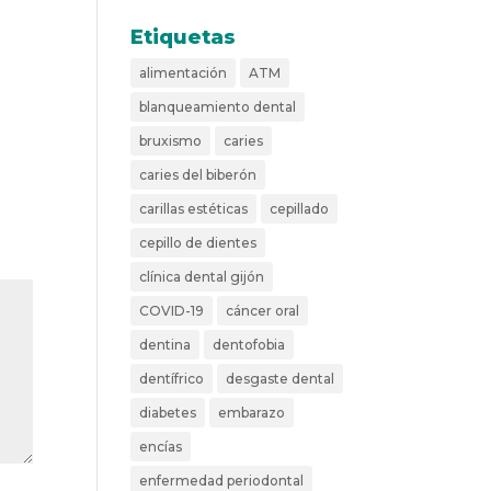
Etiquetas
alimentación
ATM
blanqueamiento dental
bruxismo
caries
caries del biberón
carillas estéticas
cepillado
cepillo de dientes
clínica dental gijón
COVID-19
cáncer oral
dentina
dentofobia
dentífrico
desgaste dental
diabetes
embarazo
encías
enfermedad periodontal