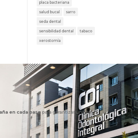
placa bacteriana
salud bucal
sarro
seda dental
sensibilidad dental
tabaco
xerostomía
aña en cada paso
para garantizar una salud