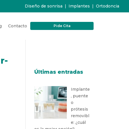
Diseño de sonrisa
|
Implantes
|
Ortodoncia
g
Contacto
Pide Cita
r-
Últimas entradas
Implante
, puente
o
prótesis
removibl
e: ¿cuál
es la mejor opción?