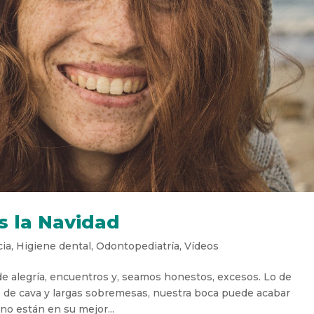
as la Navidad
ia
,
Higiene dental
,
Odontopediatría
,
Vídeos
de alegría, encuentros y, seamos honestos, excesos. Lo de
 de cava y largas sobremesas, nuestra boca puede acabar
no están en su mejor...