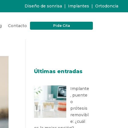
Diseño de sonrisa
|
Implantes
|
Ortodoncia
g
Contacto
Pide Cita
Últimas entradas
Implante
, puente
o
prótesis
removibl
e: ¿cuál
es la mejor opción?