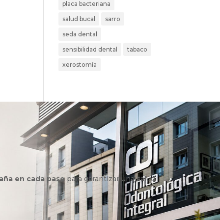
placa bacteriana
salud bucal
sarro
seda dental
sensibilidad dental
tabaco
xerostomía
aña en cada paso
para garantizar una salud