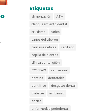
Etiquetas
no
alimentación
ATM
blanqueamiento dental
bruxismo
caries
caries del biberón
u
e
carillas estéticas
cepillado
cepillo de dientes
clínica dental gijón
COVID-19
cáncer oral
dentina
dentofobia
dentífrico
desgaste dental
diabetes
embarazo
encías
enfermedad periodontal