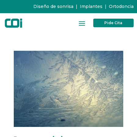
Diseño de sonrisa
|
Implantes
|
Ortodoncia
Pide Cita