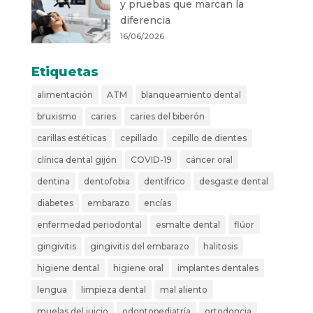
y pruebas que marcan la
diferencia
16/06/2026
Etiquetas
alimentación
ATM
blanqueamiento dental
bruxismo
caries
caries del biberón
carillas estéticas
cepillado
cepillo de dientes
clínica dental gijón
COVID-19
cáncer oral
dentina
dentofobia
dentífrico
desgaste dental
diabetes
embarazo
encías
enfermedad periodontal
esmalte dental
flúor
gingivitis
gingivitis del embarazo
halitosis
higiene dental
higiene oral
implantes dentales
lengua
limpieza dental
mal aliento
muelas del juicio
odontopediatría
ortodoncia