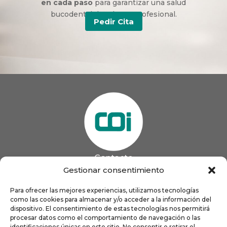
en cada paso
para garantizar una salud
bucodental duradera y profesional.
Pedir Cita
Contacto
985 13 09 41

Gestionar consentimiento
985 33 20 60

coigijon@gmail.com
Para ofrecer las mejores experiencias, utilizamos tecnologías

Horario
como las cookies para almacenar y/o acceder a la información del
Lun
9:00 a 13:00 - 16:00 a 21:00
dispositivo. El consentimiento de estas tecnologías nos permitirá
Mar
9:00 a 13:00 - 16:00 a 20:00
procesar datos como el comportamiento de navegación o las
identificaciones únicas en este sitio. No consentir o retirar el