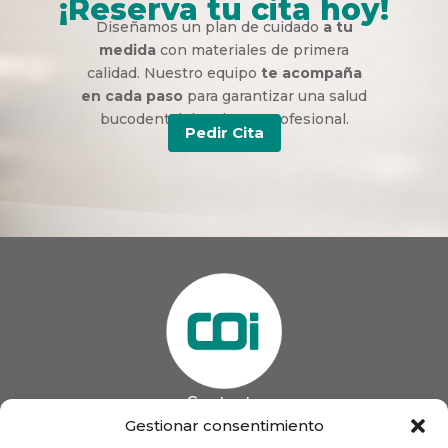
¡Reserva tu cita hoy!
Diseñamos un plan de cuidado
a tu
medida
con materiales de primera
calidad. Nuestro equipo
te acompaña
en cada paso
para garantizar una salud
bucodental duradera y profesional.
Pedir Cita
Contacto
985 13 09 41

Gestionar consentimiento
985 33 20 60
