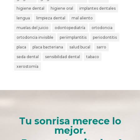
higiene dental
higiene oral
implantes dentales
lengua
limpieza dental
mal aliento
muelas del juicio
odontopediatría
ortodoncia
ortodoncia invisible
periimplantitis
periodontitis
placa
placa bacteriana
salud bucal
sarro
seda dental
sensibilidad dental
tabaco
xerostomía
Tu sonrisa merece lo
mejor.