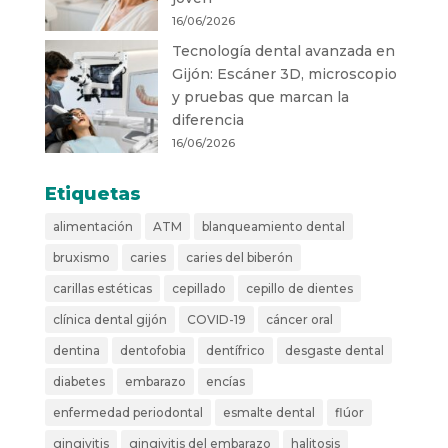
16/06/2026
Tecnología dental avanzada en
Gijón: Escáner 3D, microscopio
y pruebas que marcan la
diferencia
16/06/2026
Etiquetas
alimentación
ATM
blanqueamiento dental
bruxismo
caries
caries del biberón
carillas estéticas
cepillado
cepillo de dientes
clínica dental gijón
COVID-19
cáncer oral
dentina
dentofobia
dentífrico
desgaste dental
diabetes
embarazo
encías
enfermedad periodontal
esmalte dental
flúor
gingivitis
gingivitis del embarazo
halitosis