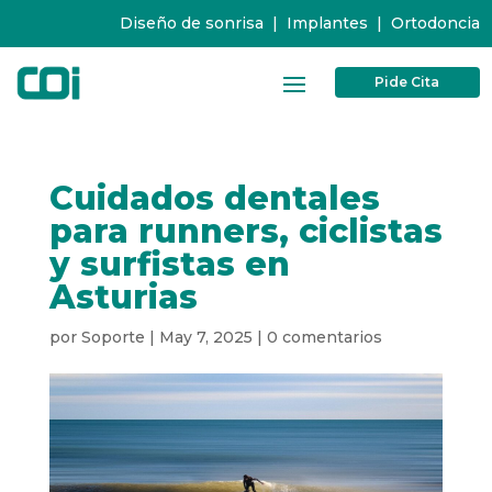
Diseño de sonrisa
|
Implantes
|
Ortodoncia
Pide Cita
Cuidados dentales
para runners, ciclistas
y surfistas en
Asturias
por
Soporte
|
May 7, 2025
|
0 comentarios