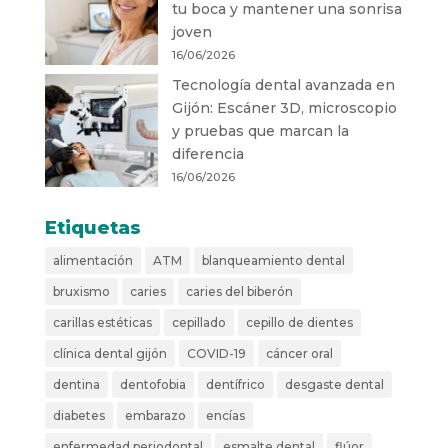
tu boca y mantener una sonrisa
joven
16/06/2026
Tecnología dental avanzada en
Gijón: Escáner 3D, microscopio
y pruebas que marcan la
diferencia
16/06/2026
Etiquetas
alimentación
ATM
blanqueamiento dental
bruxismo
caries
caries del biberón
carillas estéticas
cepillado
cepillo de dientes
clínica dental gijón
COVID-19
cáncer oral
dentina
dentofobia
dentífrico
desgaste dental
diabetes
embarazo
encías
enfermedad periodontal
esmalte dental
flúor