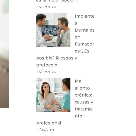
23/07/2026
Implante
s
Dentales
en
Fumador
es: ¿Es
posible? Riesgos y
protocolo
23/07/2026
Mal
aliento
crónico:
causas y
tratamie
nto
profesional
21/07/2026