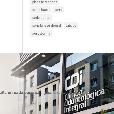
placa bacteriana
salud bucal
sarro
seda dental
sensibilidad dental
tabaco
xerostomía
aña en cada paso
para garantizar una salud