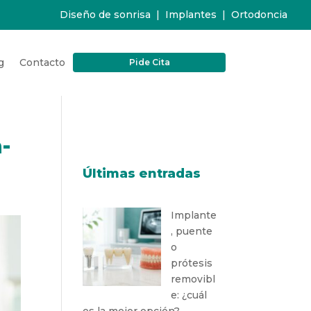
Diseño de sonrisa
|
Implantes
|
Ortodoncia
g
Contacto
Pide Cita
-
Últimas entradas
Implante
, puente
o
prótesis
removibl
e: ¿cuál
es la mejor opción?