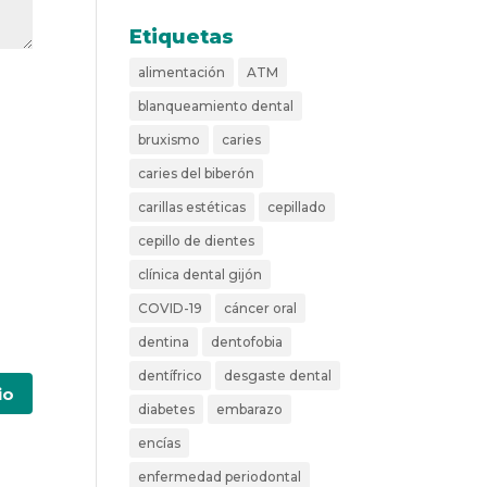
Etiquetas
alimentación
ATM
blanqueamiento dental
bruxismo
caries
caries del biberón
carillas estéticas
cepillado
cepillo de dientes
clínica dental gijón
COVID-19
cáncer oral
dentina
dentofobia
dentífrico
desgaste dental
diabetes
embarazo
encías
enfermedad periodontal