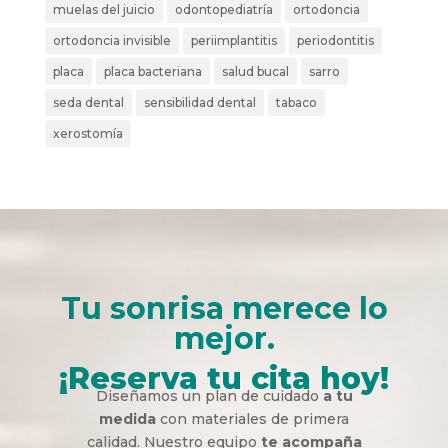
muelas del juicio
odontopediatría
ortodoncia
ortodoncia invisible
periimplantitis
periodontitis
placa
placa bacteriana
salud bucal
sarro
seda dental
sensibilidad dental
tabaco
xerostomía
Tu sonrisa merece lo
mejor.
¡Reserva tu cita hoy!
Diseñamos un plan de cuidado
a tu
medida
con materiales de primera
calidad. Nuestro equipo
te acompaña