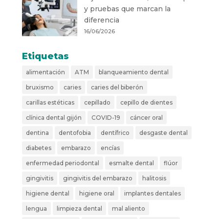
y pruebas que marcan la
diferencia
16/06/2026
Etiquetas
alimentación
ATM
blanqueamiento dental
bruxismo
caries
caries del biberón
carillas estéticas
cepillado
cepillo de dientes
clínica dental gijón
COVID-19
cáncer oral
dentina
dentofobia
dentífrico
desgaste dental
diabetes
embarazo
encías
enfermedad periodontal
esmalte dental
flúor
gingivitis
gingivitis del embarazo
halitosis
higiene dental
higiene oral
implantes dentales
lengua
limpieza dental
mal aliento