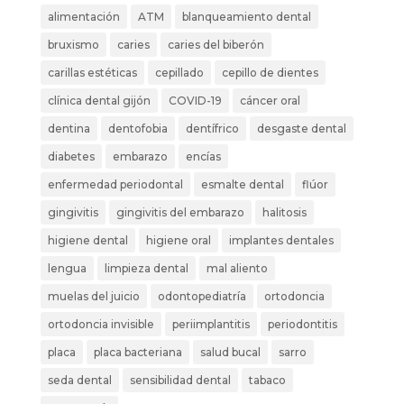
alimentación
ATM
blanqueamiento dental
bruxismo
caries
caries del biberón
carillas estéticas
cepillado
cepillo de dientes
clínica dental gijón
COVID-19
cáncer oral
dentina
dentofobia
dentífrico
desgaste dental
diabetes
embarazo
encías
enfermedad periodontal
esmalte dental
flúor
gingivitis
gingivitis del embarazo
halitosis
higiene dental
higiene oral
implantes dentales
lengua
limpieza dental
mal aliento
muelas del juicio
odontopediatría
ortodoncia
ortodoncia invisible
periimplantitis
periodontitis
placa
placa bacteriana
salud bucal
sarro
seda dental
sensibilidad dental
tabaco