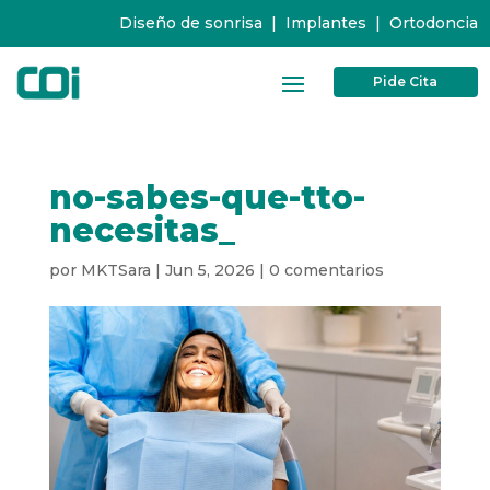
Diseño de sonrisa
|
Implantes
|
Ortodoncia
Pide Cita
no-sabes-que-tto-
necesitas_
por
MKTSara
|
Jun 5, 2026
|
0 comentarios