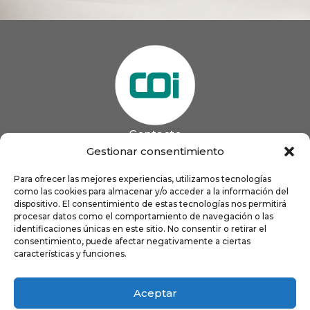
Contacto
985 13 09 41

Gestionar consentimiento
985 33 20 60

coigijon@gmail.com
Para ofrecer las mejores experiencias, utilizamos tecnologías

como las cookies para almacenar y/o acceder a la información del
Horario
Lun
9:00 a 13:00 - 16:00 a 21:00
dispositivo. El consentimiento de estas tecnologías nos permitirá
Mar
9:00 a 13:00 - 16:00 a 20:00
procesar datos como el comportamiento de navegación o las
identificaciones únicas en este sitio. No consentir o retirar el
Mié
9:00 a 14:00 - 16:00 a 19:00
consentimiento, puede afectar negativamente a ciertas
Jue
9:00 a 13:00 - 16:00 a 19:00
características y funciones.
Vie
8:00 a 16:00
Aceptar