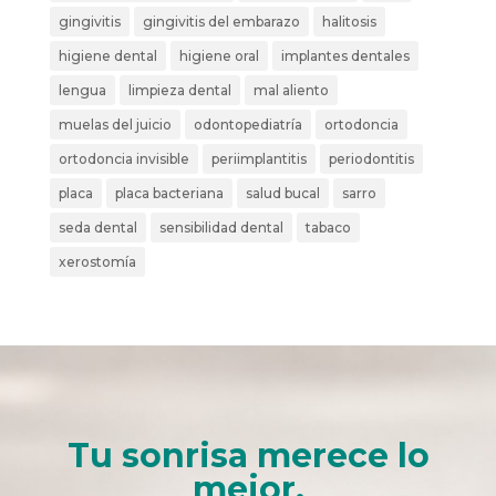
gingivitis
gingivitis del embarazo
halitosis
higiene dental
higiene oral
implantes dentales
lengua
limpieza dental
mal aliento
muelas del juicio
odontopediatría
ortodoncia
ortodoncia invisible
periimplantitis
periodontitis
placa
placa bacteriana
salud bucal
sarro
seda dental
sensibilidad dental
tabaco
xerostomía
Tu sonrisa merece lo
mejor.