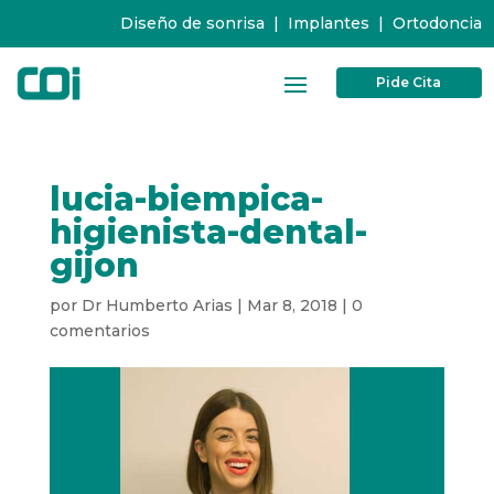
Diseño de sonrisa
|
Implantes
|
Ortodoncia
Pide Cita
lucia-biempica-
higienista-dental-
gijon
por
Dr Humberto Arias
|
Mar 8, 2018
|
0
comentarios