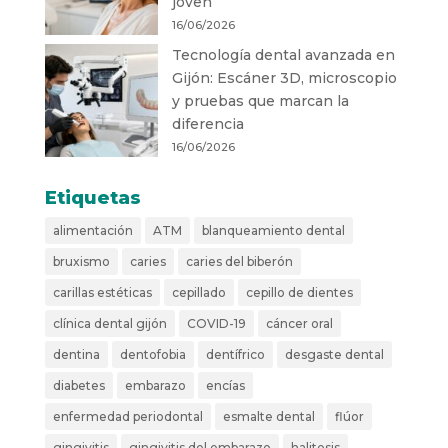
joven
16/06/2026
Tecnología dental avanzada en
Gijón: Escáner 3D, microscopio
y pruebas que marcan la
diferencia
16/06/2026
Etiquetas
alimentación
ATM
blanqueamiento dental
bruxismo
caries
caries del biberón
carillas estéticas
cepillado
cepillo de dientes
clínica dental gijón
COVID-19
cáncer oral
dentina
dentofobia
dentífrico
desgaste dental
diabetes
embarazo
encías
enfermedad periodontal
esmalte dental
flúor
gingivitis
gingivitis del embarazo
halitosis