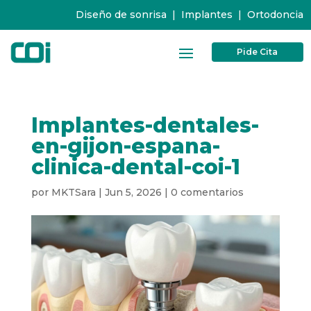
Diseño de sonrisa
|
Implantes
|
Ortodoncia
Pide Cita
Implantes-dentales-
en-gijon-espana-
clinica-dental-coi-1
por
MKTSara
|
Jun 5, 2026
|
0 comentarios