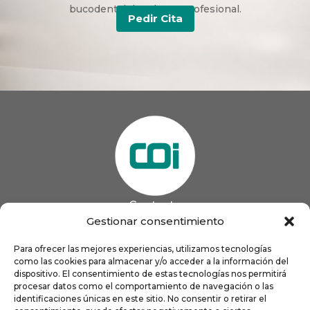
bucodental duradera y profesional.
Pedir Cita
Contacto
985 13 09 41

Gestionar consentimiento
985 33 20 60

coigijon@gmail.com
Para ofrecer las mejores experiencias, utilizamos tecnologías

como las cookies para almacenar y/o acceder a la información del
Horario
Lun
9:00 a 13:00 - 16:00 a 21:00
dispositivo. El consentimiento de estas tecnologías nos permitirá
Mar
9:00 a 13:00 - 16:00 a 20:00
procesar datos como el comportamiento de navegación o las
identificaciones únicas en este sitio. No consentir o retirar el
Mié
9:00 a 14:00 - 16:00 a 19:00