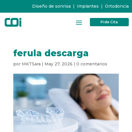
Diseño de sonrisa
|
Implantes
|
Ortodoncia
Pide Cita
ferula descarga
por
MKTSara
|
May 27, 2026
|
0 comentarios