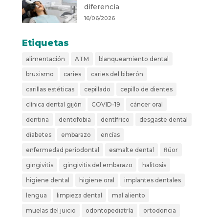
diferencia
16/06/2026
Etiquetas
alimentación
ATM
blanqueamiento dental
bruxismo
caries
caries del biberón
carillas estéticas
cepillado
cepillo de dientes
clínica dental gijón
COVID-19
cáncer oral
dentina
dentofobia
dentífrico
desgaste dental
diabetes
embarazo
encías
enfermedad periodontal
esmalte dental
flúor
gingivitis
gingivitis del embarazo
halitosis
higiene dental
higiene oral
implantes dentales
lengua
limpieza dental
mal aliento
muelas del juicio
odontopediatría
ortodoncia