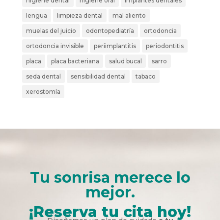
higiene dental
higiene oral
implantes dentales
lengua
limpieza dental
mal aliento
muelas del juicio
odontopediatría
ortodoncia
ortodoncia invisible
periimplantitis
periodontitis
placa
placa bacteriana
salud bucal
sarro
seda dental
sensibilidad dental
tabaco
xerostomía
Tu sonrisa merece lo
mejor.
¡Reserva tu cita hoy!