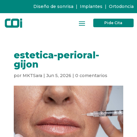
Diseño de sonrisa
|
Implantes
|
Ortodoncia
Pide Cita
estetica-perioral-
gijon
por
MKTSara
|
Jun 5, 2026
|
0 comentarios