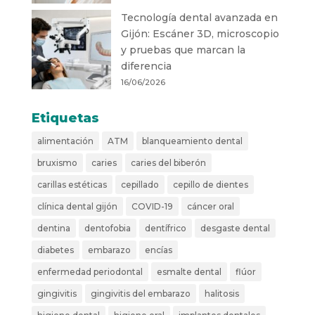
Tecnología dental avanzada en
Gijón: Escáner 3D, microscopio
y pruebas que marcan la
diferencia
16/06/2026
Etiquetas
alimentación
ATM
blanqueamiento dental
bruxismo
caries
caries del biberón
carillas estéticas
cepillado
cepillo de dientes
clínica dental gijón
COVID-19
cáncer oral
dentina
dentofobia
dentífrico
desgaste dental
diabetes
embarazo
encías
enfermedad periodontal
esmalte dental
flúor
gingivitis
gingivitis del embarazo
halitosis