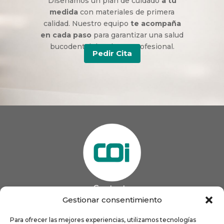
Diseñamos un plan de cuidado
a tu
medida
con materiales de primera
calidad. Nuestro equipo
te acompaña
en cada paso
para garantizar una salud
bucodental duradera y profesional.
Pedir Cita
Contacto
985 13 09 41

Gestionar consentimiento
985 33 20 60

coigijon@gmail.com
Para ofrecer las mejores experiencias, utilizamos tecnologías
