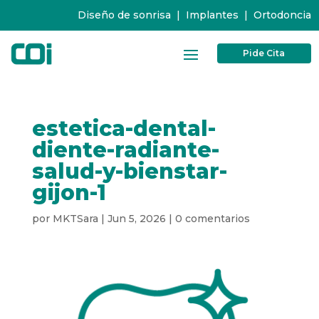
Diseño de sonrisa
|
Implantes
|
Ortodoncia
Pide Cita
estetica-dental-
diente-radiante-
salud-y-bienstar-
gijon-1
por
MKTSara
|
Jun 5, 2026
|
0 comentarios