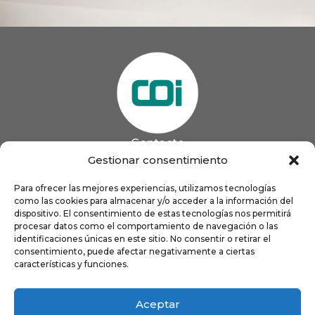
Contacto
985 13 09 41

Gestionar consentimiento
985 33 20 60

coigijon@gmail.com
Para ofrecer las mejores experiencias, utilizamos tecnologías

Horario
como las cookies para almacenar y/o acceder a la información del
Lun
9:00 a 13:00 - 16:00 a 21:00
dispositivo. El consentimiento de estas tecnologías nos permitirá
Mar
9:00 a 13:00 - 16:00 a 20:00
procesar datos como el comportamiento de navegación o las
identificaciones únicas en este sitio. No consentir o retirar el
Mié
9:00 a 14:00 - 16:00 a 19:00
consentimiento, puede afectar negativamente a ciertas
Jue
9:00 a 13:00 - 16:00 a 19:00
características y funciones.
Vie
8:00 a 16:00
Aceptar