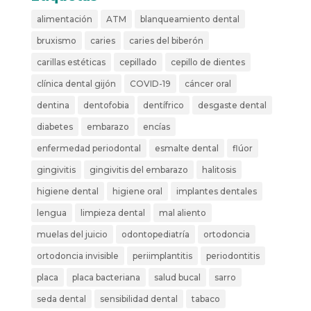
alimentación
ATM
blanqueamiento dental
bruxismo
caries
caries del biberón
carillas estéticas
cepillado
cepillo de dientes
clínica dental gijón
COVID-19
cáncer oral
dentina
dentofobia
dentífrico
desgaste dental
diabetes
embarazo
encías
enfermedad periodontal
esmalte dental
flúor
gingivitis
gingivitis del embarazo
halitosis
higiene dental
higiene oral
implantes dentales
lengua
limpieza dental
mal aliento
muelas del juicio
odontopediatría
ortodoncia
ortodoncia invisible
periimplantitis
periodontitis
placa
placa bacteriana
salud bucal
sarro
seda dental
sensibilidad dental
tabaco