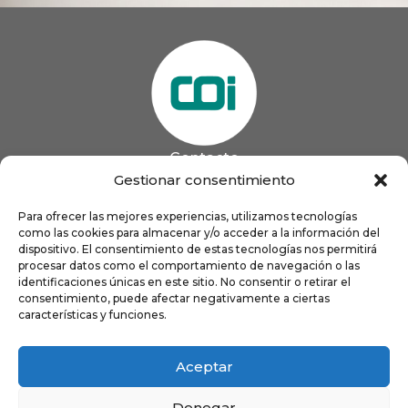
Contacto
985 13 09 41

Gestionar consentimiento
985 33 20 60

coigijon@gmail.com
Para ofrecer las mejores experiencias, utilizamos tecnologías

Horario
como las cookies para almacenar y/o acceder a la información del
Lun
9:00 a 13:00 - 16:00 a 21:00
dispositivo. El consentimiento de estas tecnologías nos permitirá
Mar
9:00 a 13:00 - 16:00 a 20:00
procesar datos como el comportamiento de navegación o las
identificaciones únicas en este sitio. No consentir o retirar el
Mié
9:00 a 14:00 - 16:00 a 19:00
consentimiento, puede afectar negativamente a ciertas
Jue
9:00 a 13:00 - 16:00 a 19:00
características y funciones.
Vie
8:00 a 16:00
Aceptar
Denegar