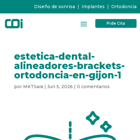
Diseño de sonrisa
|
Implantes
|
Ortodoncia
Pide Cita
estetica-dental-
alineadores-brackets-
ortodoncia-en-gijon-1
por
MKTSara
|
Jun 5, 2026
|
0 comentarios