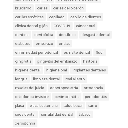
bruxismo
caries
caries del biberón
carillas estéticas
cepillado
cepillo de dientes
clínica dental gijón
COVID-19
cáncer oral
dentina
dentofobia
dentífrico
desgaste dental
diabetes
embarazo
encías
enfermedad periodontal
esmalte dental
flúor
gingivitis
gingivitis del embarazo
halitosis
higiene dental
higiene oral
implantes dentales
lengua
limpieza dental
mal aliento
muelas del juicio
odontopediatría
ortodoncia
ortodoncia invisible
periimplantitis
periodontitis
placa
placa bacteriana
salud bucal
sarro
seda dental
sensibilidad dental
tabaco
xerostomía