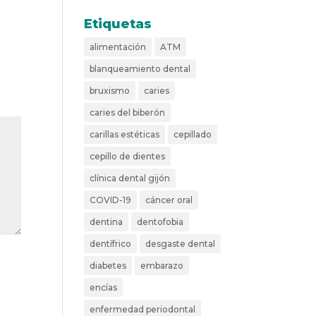
Etiquetas
alimentación
ATM
blanqueamiento dental
bruxismo
caries
caries del biberón
carillas estéticas
cepillado
cepillo de dientes
clínica dental gijón
COVID-19
cáncer oral
dentina
dentofobia
dentífrico
desgaste dental
diabetes
embarazo
encías
enfermedad periodontal