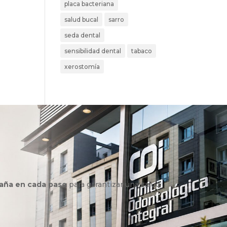
placa bacteriana
salud bucal
sarro
seda dental
sensibilidad dental
tabaco
xerostomía
aña en cada paso
para garantizar una salud