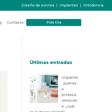
Diseño de sonrisa
|
Implantes
|
Ortodoncia
g
Contacto
Pide Cita
Últimas entradas
Implante
, puente
o
prótesis
removibl
e: ¿cuál
es la mejor opción?