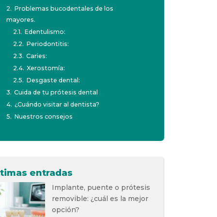
2.
Problemas bucodentales de los
mayores.
2.1.
Edentulismo:
2.2.
Periodontitis:
2.3.
Caries:
2.4.
Xerostomía:
2.5.
Desgaste dental:
3.
Cuida de tu prótesis dental
4.
¿Cuándo visitar al dentista?
5.
Nuestros consejos
ltimas entradas
Implante, puente o prótesis
removible: ¿cuál es la mejor
opción?