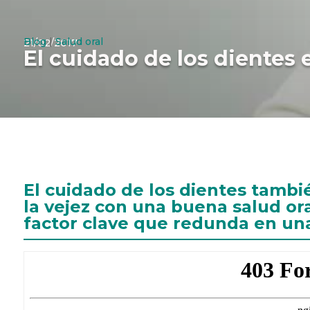
Blog
|
Salud oral
21/02/2017
El cuidado de los dientes 
El cuidado de los dientes tambi
la vejez con una buena salud ora
factor clave que redunda en u