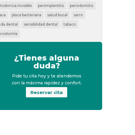
rtodoncia invisible
periimplantitis
periodontitis
laca
placa bacteriana
salud bucal
sarro
eda dental
sensibilidad dental
tabaco
erostomía
¿Tienes alguna
duda?
Pide tu cita hoy y te atendemos
con la máxima rapidez y confort.
Reservar cita