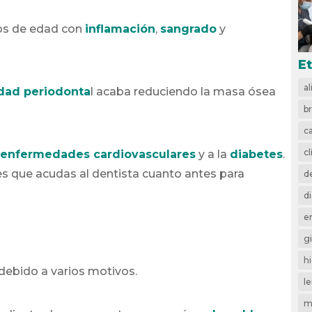
ños de edad con
inflamación
,
sangrado
y
E
a
ad periodonta
l acaba reduciendo la masa ósea
b
ca
cl
enfermedades cardiovasculares
y a la
diabetes
.
 es que acudas al dentista cuanto antes para
d
d
e
gi
h
 debido a varios motivos.
l
m