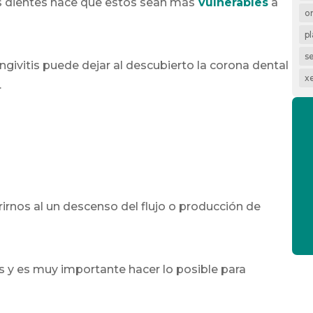
os dientes hace que estos sean más
vulnerables
a
o
p
s
ngivitis puede dejar al descubierto la corona dental
x
.
rirnos al un descenso del flujo o producción de
 y es muy importante hacer lo posible para