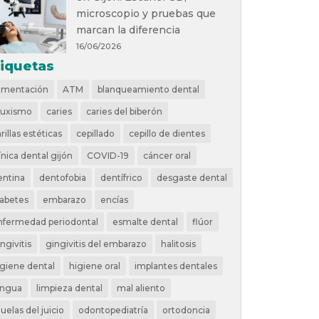
microscopio y pruebas que
marcan la diferencia
16/06/2026
tiquetas
limentación
ATM
blanqueamiento dental
ruxismo
caries
caries del biberón
rillas estéticas
cepillado
cepillo de dientes
ínica dental gijón
COVID-19
cáncer oral
entina
dentofobia
dentífrico
desgaste dental
iabetes
embarazo
encías
nfermedad periodontal
esmalte dental
flúor
ngivitis
gingivitis del embarazo
halitosis
igiene dental
higiene oral
implantes dentales
engua
limpieza dental
mal aliento
uelas del juicio
odontopediatría
ortodoncia