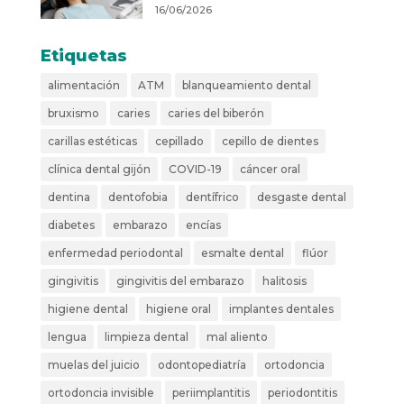
16/06/2026
Etiquetas
alimentación
ATM
blanqueamiento dental
bruxismo
caries
caries del biberón
carillas estéticas
cepillado
cepillo de dientes
clínica dental gijón
COVID-19
cáncer oral
dentina
dentofobia
dentífrico
desgaste dental
diabetes
embarazo
encías
enfermedad periodontal
esmalte dental
flúor
gingivitis
gingivitis del embarazo
halitosis
higiene dental
higiene oral
implantes dentales
lengua
limpieza dental
mal aliento
muelas del juicio
odontopediatría
ortodoncia
ortodoncia invisible
periimplantitis
periodontitis