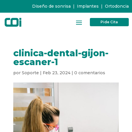
Diseño de sonrisa
|
Implantes
|
Ortodoncia
Pide Cita
clinica-dental-gijon-
escaner-1
por
Soporte
|
Feb 23, 2024
|
0 comentarios