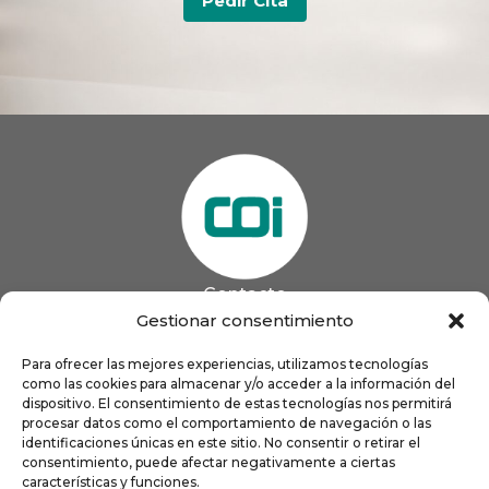
Pedir Cita
Contacto
985 13 09 41

Gestionar consentimiento
985 33 20 60

coigijon@gmail.com
Para ofrecer las mejores experiencias, utilizamos tecnologías

como las cookies para almacenar y/o acceder a la información del
Horario
Lun
9:00 a 13:00 - 16:00 a 21:00
dispositivo. El consentimiento de estas tecnologías nos permitirá
Mar
9:00 a 13:00 - 16:00 a 20:00
procesar datos como el comportamiento de navegación o las
identificaciones únicas en este sitio. No consentir o retirar el
Mié
9:00 a 14:00 - 16:00 a 19:00
consentimiento, puede afectar negativamente a ciertas
Jue
9:00 a 13:00 - 16:00 a 19:00
características y funciones.