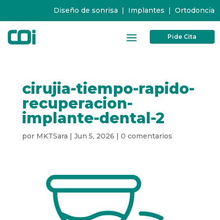
Diseño de sonrisa
|
Implantes
|
Ortodoncia
Pide Cita
cirujia-tiempo-rapido-
recuperacion-
implante-dental-2
por
MKTSara
|
Jun 5, 2026
|
0 comentarios