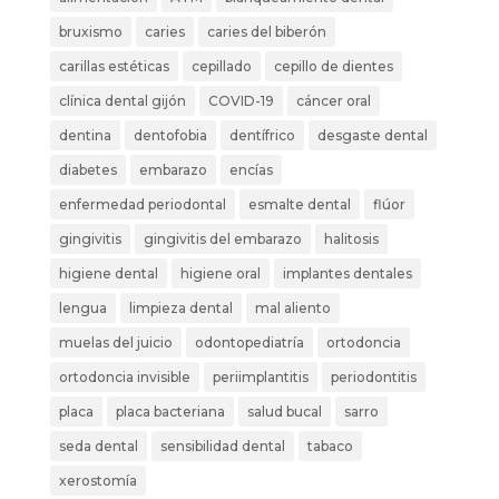
bruxismo
caries
caries del biberón
carillas estéticas
cepillado
cepillo de dientes
clínica dental gijón
COVID-19
cáncer oral
dentina
dentofobia
dentífrico
desgaste dental
diabetes
embarazo
encías
enfermedad periodontal
esmalte dental
flúor
gingivitis
gingivitis del embarazo
halitosis
higiene dental
higiene oral
implantes dentales
lengua
limpieza dental
mal aliento
muelas del juicio
odontopediatría
ortodoncia
ortodoncia invisible
periimplantitis
periodontitis
placa
placa bacteriana
salud bucal
sarro
seda dental
sensibilidad dental
tabaco
xerostomía