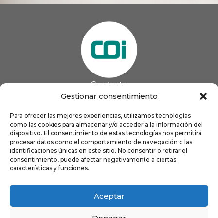
Contacto
985 13 09 41

Gestionar consentimiento
985 33 20 60

coigijon@gmail.com
Para ofrecer las mejores experiencias, utilizamos tecnologías

Horario
como las cookies para almacenar y/o acceder a la información del
Lun
9:00 a 13:00 - 16:00 a 21:00
dispositivo. El consentimiento de estas tecnologías nos permitirá
Mar
9:00 a 13:00 - 16:00 a 20:00
procesar datos como el comportamiento de navegación o las
identificaciones únicas en este sitio. No consentir o retirar el
Mié
9:00 a 14:00 - 16:00 a 19:00
consentimiento, puede afectar negativamente a ciertas
Jue
9:00 a 13:00 - 16:00 a 19:00
características y funciones.
Vie
8:00 a 16:00
Aceptar
Denegar