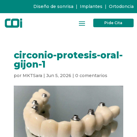
Diseño de sonrisa
|
Implantes
|
Ortodoncia
Pide Cita
circonio-protesis-oral-
gijon-1
por
MKTSara
|
Jun 5, 2026
|
0 comentarios