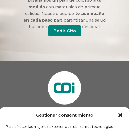
Diseñamos un plan de cuidado
a tu
medida
con materiales de primera
calidad. Nuestro equipo
te acompaña
en cada paso
para garantizar una salud
bucodental duradera y profesional.
Pedir Cita
Contacto
985 13 09 41

Gestionar consentimiento
985 33 20 60

coigijon@gmail.com
Para ofrecer las mejores experiencias, utilizamos tecnologías
