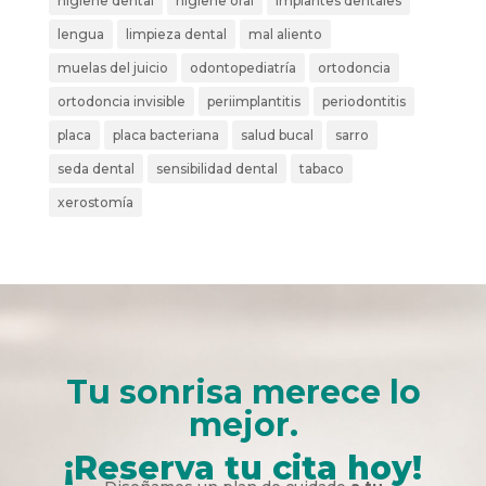
higiene dental
higiene oral
implantes dentales
lengua
limpieza dental
mal aliento
muelas del juicio
odontopediatría
ortodoncia
ortodoncia invisible
periimplantitis
periodontitis
placa
placa bacteriana
salud bucal
sarro
seda dental
sensibilidad dental
tabaco
xerostomía
Tu sonrisa merece lo
mejor.
¡Reserva tu cita hoy!