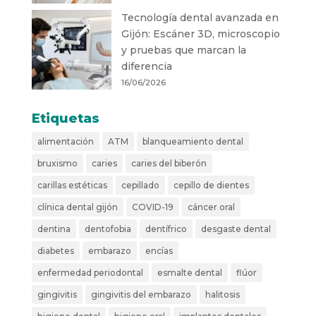
Tecnología dental avanzada en
Gijón: Escáner 3D, microscopio
y pruebas que marcan la
diferencia
16/06/2026
Etiquetas
alimentación
ATM
blanqueamiento dental
bruxismo
caries
caries del biberón
carillas estéticas
cepillado
cepillo de dientes
clínica dental gijón
COVID-19
cáncer oral
dentina
dentofobia
dentífrico
desgaste dental
diabetes
embarazo
encías
enfermedad periodontal
esmalte dental
flúor
gingivitis
gingivitis del embarazo
halitosis