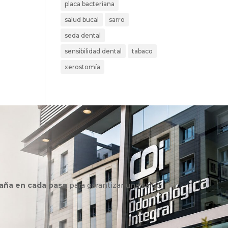
placa bacteriana
salud bucal
sarro
seda dental
sensibilidad dental
tabaco
xerostomía
aña en cada paso
para garantizar una salud