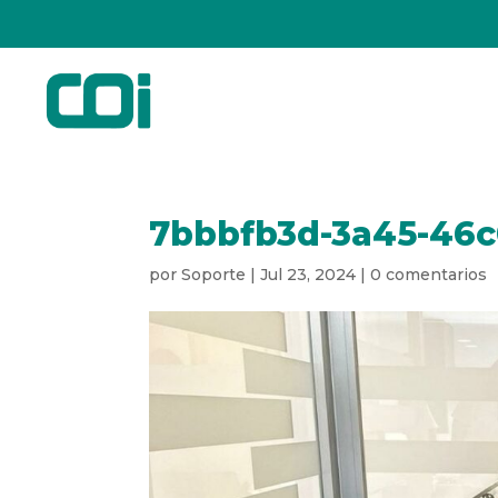
7bbbfb3d-3a45-46c
por
Soporte
|
Jul 23, 2024
|
0 comentarios