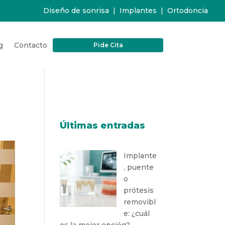
Diseño de sonrisa
|
Implantes
|
Ortodoncia
g
Contacto
Pide Cita
Últimas entradas
Implante
, puente
o
prótesis
removibl
e: ¿cuál
es la mejor opción?