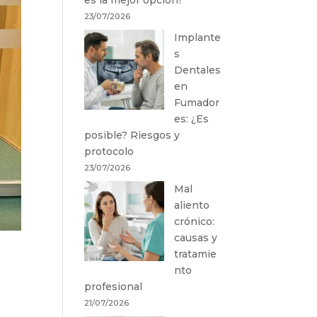
23/07/2026
Implante
s
Dentales
en
Fumador
es: ¿Es
posible? Riesgos y
protocolo
23/07/2026
Mal
aliento
crónico:
causas y
tratamie
nto
profesional
21/07/2026