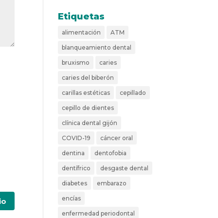
Etiquetas
alimentación
ATM
blanqueamiento dental
bruxismo
caries
caries del biberón
carillas estéticas
cepillado
cepillo de dientes
clínica dental gijón
COVID-19
cáncer oral
dentina
dentofobia
dentífrico
desgaste dental
diabetes
embarazo
encías
enfermedad periodontal