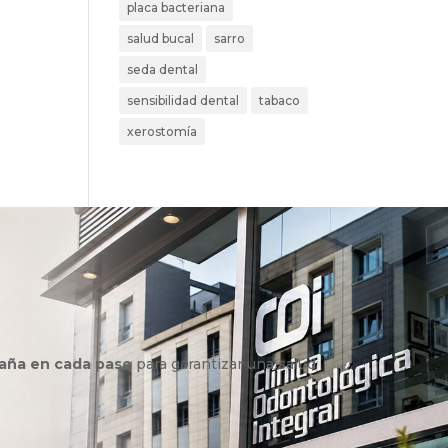
placa bacteriana
salud bucal
sarro
seda dental
sensibilidad dental
tabaco
xerostomía
aña en cada paso
para garantizar una salud