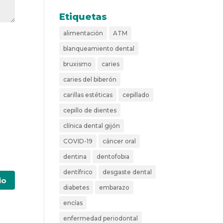
Etiquetas
alimentación
ATM
blanqueamiento dental
bruxismo
caries
caries del biberón
carillas estéticas
cepillado
cepillo de dientes
clínica dental gijón
COVID-19
cáncer oral
dentina
dentofobia
dentífrico
desgaste dental
diabetes
embarazo
encías
enfermedad periodontal