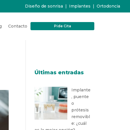
Diseño de sonrisa
|
Implantes
|
Ortodoncia
g
Contacto
Pide Cita
Últimas entradas
Implante
, puente
o
prótesis
removibl
e: ¿cuál
es la mejor opción?