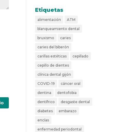
Etiquetas
alimentación
ATM
blanqueamiento dental
bruxismo
caries
caries del biberón
carillas estéticas
cepillado
cepillo de dientes
clínica dental gijón
COVID-19
cáncer oral
dentina
dentofobia
dentífrico
desgaste dental
diabetes
embarazo
encías
enfermedad periodontal