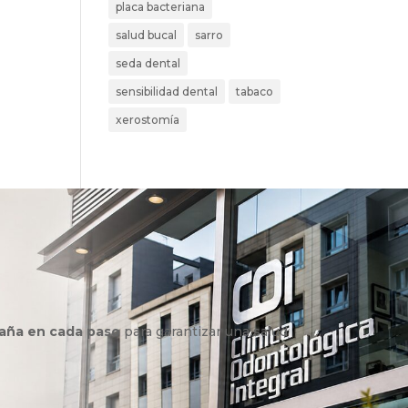
placa bacteriana
salud bucal
sarro
seda dental
sensibilidad dental
tabaco
xerostomía
aña en cada paso
para garantizar una salud