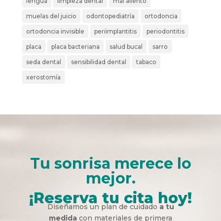
lengua
limpieza dental
mal aliento
muelas del juicio
odontopediatría
ortodoncia
ortodoncia invisible
periimplantitis
periodontitis
placa
placa bacteriana
salud bucal
sarro
seda dental
sensibilidad dental
tabaco
xerostomía
Tu sonrisa merece lo
mejor.
¡Reserva tu cita hoy!
Diseñamos un plan de cuidado
a tu
medida
con materiales de primera