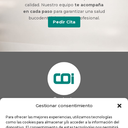
calidad. Nuestro equipo
te acompaña
en cada paso
para garantizar una salud
bucodental duradera y profesional.
Pedir Cita
Contacto
985 13 09 41

Gestionar consentimiento
985 33 20 60

coigijon@gmail.com
Para ofrecer las mejores experiencias, utilizamos tecnologías

como las cookies para almacenar y/o acceder a la información del
Horario
Lun
9:00 a 13:00 - 16:00 a 21:00
dispositivo. El consentimiento de estas tecnologías nos permitirá