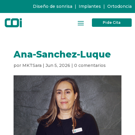
Diseño de sonrisa
|
Implantes
|
Ortodoncia
Pide Cita
Ana-Sanchez-Luque
por
MKTSara
|
Jun 5, 2026
|
0 comentarios