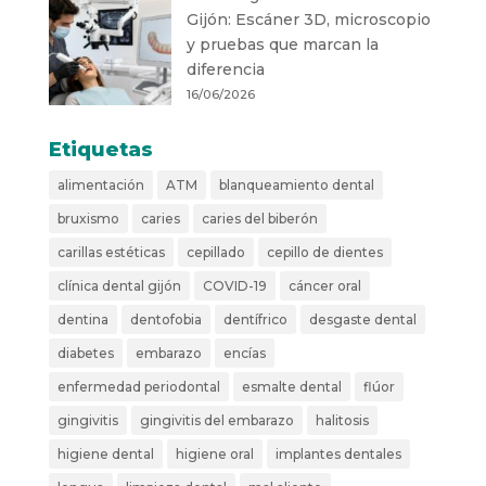
Gijón: Escáner 3D, microscopio
y pruebas que marcan la
diferencia
16/06/2026
Etiquetas
alimentación
ATM
blanqueamiento dental
bruxismo
caries
caries del biberón
carillas estéticas
cepillado
cepillo de dientes
clínica dental gijón
COVID-19
cáncer oral
dentina
dentofobia
dentífrico
desgaste dental
diabetes
embarazo
encías
enfermedad periodontal
esmalte dental
flúor
gingivitis
gingivitis del embarazo
halitosis
higiene dental
higiene oral
implantes dentales