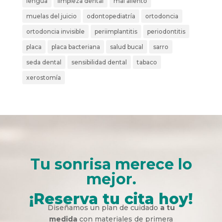
lengua
limpieza dental
mal aliento
muelas del juicio
odontopediatría
ortodoncia
ortodoncia invisible
periimplantitis
periodontitis
placa
placa bacteriana
salud bucal
sarro
seda dental
sensibilidad dental
tabaco
xerostomía
Tu sonrisa merece lo
mejor.
¡Reserva tu cita hoy!
Diseñamos un plan de cuidado
a tu
medida
con materiales de primera