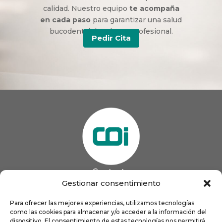
calidad. Nuestro equipo
te acompaña
en cada paso
para garantizar una salud
bucodental duradera y profesional.
Pedir Cita
Contacto
985 13 09 41

Gestionar consentimiento
985 33 20 60

coigijon@gmail.com
Para ofrecer las mejores experiencias, utilizamos tecnologías

como las cookies para almacenar y/o acceder a la información del
Horario
Lun
9:00 a 13:00 - 16:00 a 21:00
dispositivo. El consentimiento de estas tecnologías nos permitirá