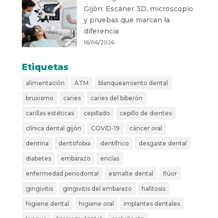
Gijón: Escáner 3D, microscopio
y pruebas que marcan la
diferencia
16/06/2026
Etiquetas
alimentación
ATM
blanqueamiento dental
bruxismo
caries
caries del biberón
carillas estéticas
cepillado
cepillo de dientes
clínica dental gijón
COVID-19
cáncer oral
dentina
dentofobia
dentífrico
desgaste dental
diabetes
embarazo
encías
enfermedad periodontal
esmalte dental
flúor
gingivitis
gingivitis del embarazo
halitosis
higiene dental
higiene oral
implantes dentales