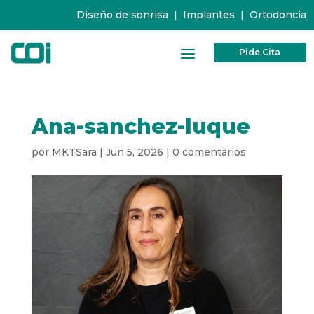
Diseño de sonrisa
|
Implantes
|
Ortodoncia
Pide Cita
Ana-sanchez-luque
por
MKTSara
|
Jun 5, 2026
|
0 comentarios