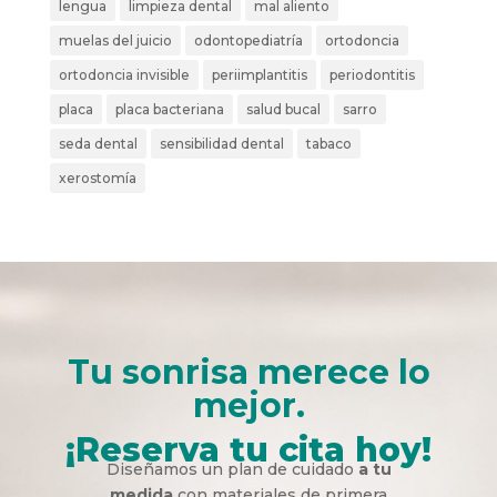
lengua
limpieza dental
mal aliento
muelas del juicio
odontopediatría
ortodoncia
ortodoncia invisible
periimplantitis
periodontitis
placa
placa bacteriana
salud bucal
sarro
seda dental
sensibilidad dental
tabaco
xerostomía
Tu sonrisa merece lo
mejor.
¡Reserva tu cita hoy!
Diseñamos un plan de cuidado
a tu
medida
con materiales de primera