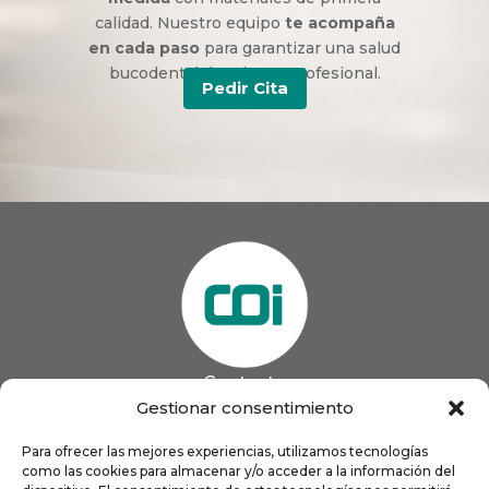
calidad. Nuestro equipo
te acompaña
en cada paso
para garantizar una salud
bucodental duradera y profesional.
Pedir Cita
Contacto
985 13 09 41

Gestionar consentimiento
985 33 20 60

coigijon@gmail.com
Para ofrecer las mejores experiencias, utilizamos tecnologías

como las cookies para almacenar y/o acceder a la información del
Horario
Lun
9:00 a 13:00 - 16:00 a 21:00