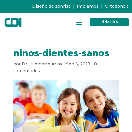
Diseño de sonrisa
|
Implantes
|
Ortodoncia
Pide Cita
ninos-dientes-sanos
por
Dr Humberto Arias
|
Sep 3, 2018
|
0
comentarios