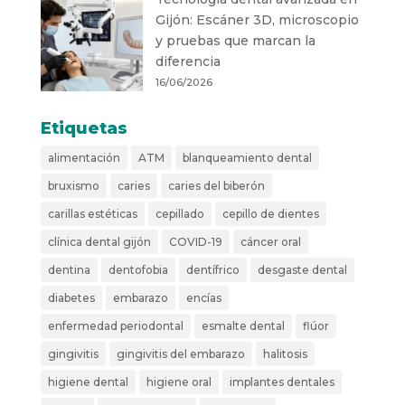
Gijón: Escáner 3D, microscopio
y pruebas que marcan la
diferencia
16/06/2026
Etiquetas
alimentación
ATM
blanqueamiento dental
bruxismo
caries
caries del biberón
carillas estéticas
cepillado
cepillo de dientes
clínica dental gijón
COVID-19
cáncer oral
dentina
dentofobia
dentífrico
desgaste dental
diabetes
embarazo
encías
enfermedad periodontal
esmalte dental
flúor
gingivitis
gingivitis del embarazo
halitosis
higiene dental
higiene oral
implantes dentales