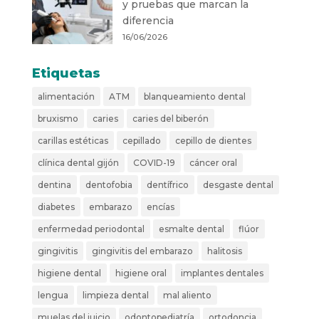
y pruebas que marcan la
diferencia
16/06/2026
Etiquetas
alimentación
ATM
blanqueamiento dental
bruxismo
caries
caries del biberón
carillas estéticas
cepillado
cepillo de dientes
clínica dental gijón
COVID-19
cáncer oral
dentina
dentofobia
dentífrico
desgaste dental
diabetes
embarazo
encías
enfermedad periodontal
esmalte dental
flúor
gingivitis
gingivitis del embarazo
halitosis
higiene dental
higiene oral
implantes dentales
lengua
limpieza dental
mal aliento
muelas del juicio
odontopediatría
ortodoncia