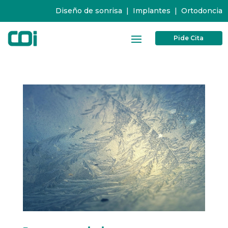
Diseño de sonrisa
|
Implantes
|
Ortodoncia
Pide Cita