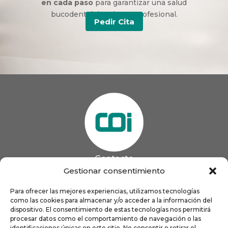
en cada paso
para garantizar una salud
bucodental duradera y profesional.
Pedir Cita
Contacto
985 13 09 41

Gestionar consentimiento
985 33 20 60

coigijon@gmail.com
Para ofrecer las mejores experiencias, utilizamos tecnologías

Horario
como las cookies para almacenar y/o acceder a la información del
Lun
9:00 a 13:00 - 16:00 a 21:00
dispositivo. El consentimiento de estas tecnologías nos permitirá
Mar
9:00 a 13:00 - 16:00 a 20:00
procesar datos como el comportamiento de navegación o las
identificaciones únicas en este sitio. No consentir o retirar el