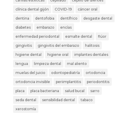
carillas estéticas
cepillado
cepillo de dientes
clínica dental gijón
COVID-19
cáncer oral
dentina
dentofobia
dentífrico
desgaste dental
diabetes
embarazo
encías
enfermedad periodontal
esmalte dental
flúor
gingivitis
gingivitis del embarazo
halitosis
higiene dental
higiene oral
implantes dentales
lengua
limpieza dental
mal aliento
muelas del juicio
odontopediatría
ortodoncia
ortodoncia invisible
periimplantitis
periodontitis
placa
placa bacteriana
salud bucal
sarro
seda dental
sensibilidad dental
tabaco
xerostomía