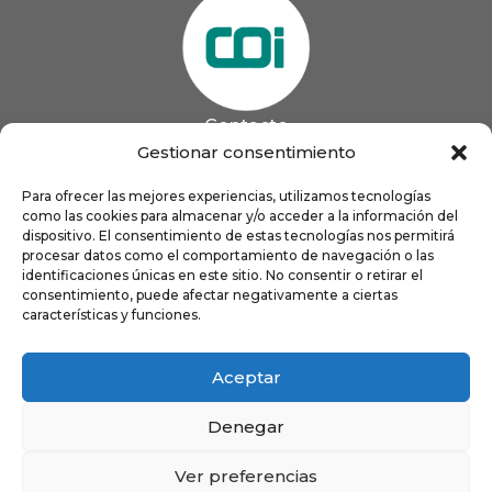
Contacto
985 13 09 41

Gestionar consentimiento
985 33 20 60

coigijon@gmail.com
Para ofrecer las mejores experiencias, utilizamos tecnologías

Horario
como las cookies para almacenar y/o acceder a la información del
Lun
9:00 a 13:00 - 16:00 a 21:00
dispositivo. El consentimiento de estas tecnologías nos permitirá
Mar
9:00 a 13:00 - 16:00 a 20:00
procesar datos como el comportamiento de navegación o las
identificaciones únicas en este sitio. No consentir o retirar el
Mié
9:00 a 14:00 - 16:00 a 19:00
consentimiento, puede afectar negativamente a ciertas
Jue
9:00 a 13:00 - 16:00 a 19:00
características y funciones.
Vie
8:00 a 16:00
Aceptar
Denegar
Ver preferencias