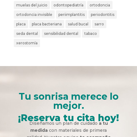
muelas del juicio
odontopediatría
ortodoncia
ortodoncia invisible
periimplantitis
periodontitis
placa
placa bacteriana
salud bucal
sarro
seda dental
sensibilidad dental
tabaco
xerostomía
Tu sonrisa merece lo
mejor.
¡Reserva tu cita hoy!
Diseñamos un plan de cuidado
a tu
medida
con materiales de primera