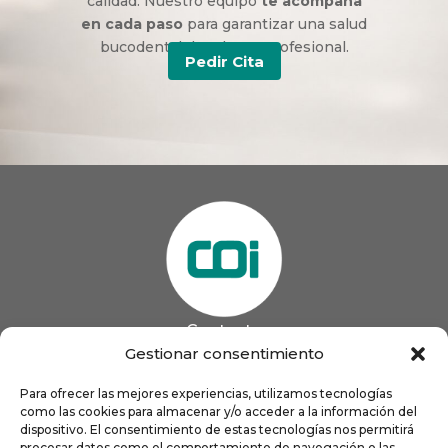
calidad. Nuestro equipo
te acompaña
en cada paso
para garantizar una salud
bucodental duradera y profesional.
Pedir Cita
Contacto
985 13 09 41

Gestionar consentimiento
985 33 20 60

coigijon@gmail.com
Para ofrecer las mejores experiencias, utilizamos tecnologías

como las cookies para almacenar y/o acceder a la información del
Horario
Lun
9:00 a 13:00 - 16:00 a 21:00
dispositivo. El consentimiento de estas tecnologías nos permitirá
Mar
9:00 a 13:00 - 16:00 a 20:00
procesar datos como el comportamiento de navegación o las