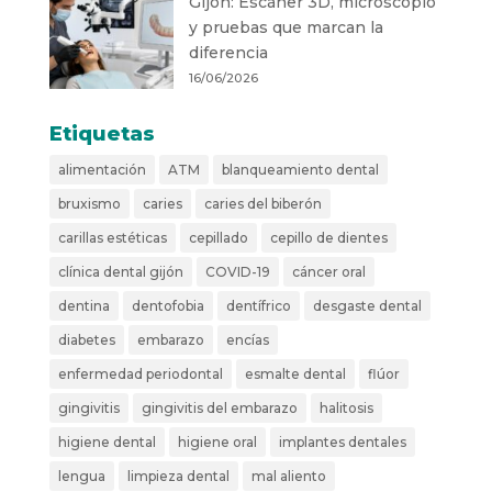
Gijón: Escáner 3D, microscopio
y pruebas que marcan la
diferencia
16/06/2026
Etiquetas
alimentación
ATM
blanqueamiento dental
bruxismo
caries
caries del biberón
carillas estéticas
cepillado
cepillo de dientes
clínica dental gijón
COVID-19
cáncer oral
dentina
dentofobia
dentífrico
desgaste dental
diabetes
embarazo
encías
enfermedad periodontal
esmalte dental
flúor
gingivitis
gingivitis del embarazo
halitosis
higiene dental
higiene oral
implantes dentales
lengua
limpieza dental
mal aliento