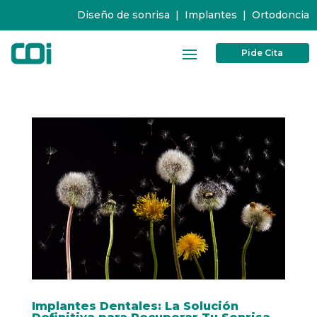
Diseño de sonrisa
|
Implantes
|
Ortodoncia
Pide Cita
Implantes Dentales: La Solución