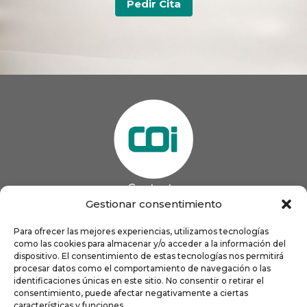
Pedir Cita
Contacto
985 13 09 41

Gestionar consentimiento
985 33 20 60

coigijon@gmail.com
Para ofrecer las mejores experiencias, utilizamos tecnologías

como las cookies para almacenar y/o acceder a la información del
Horario
Lun
9:00 a 13:00 - 16:00 a 21:00
dispositivo. El consentimiento de estas tecnologías nos permitirá
Mar
9:00 a 13:00 - 16:00 a 20:00
procesar datos como el comportamiento de navegación o las
identificaciones únicas en este sitio. No consentir o retirar el
Mié
9:00 a 14:00 - 16:00 a 19:00
consentimiento, puede afectar negativamente a ciertas
Jue
9:00 a 13:00 - 16:00 a 19:00
características y funciones.