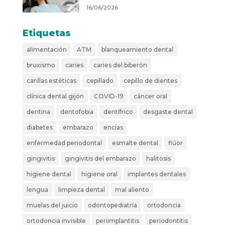
16/06/2026
Etiquetas
alimentación
ATM
blanqueamiento dental
bruxismo
caries
caries del biberón
carillas estéticas
cepillado
cepillo de dientes
clínica dental gijón
COVID-19
cáncer oral
dentina
dentofobia
dentífrico
desgaste dental
diabetes
embarazo
encías
enfermedad periodontal
esmalte dental
flúor
gingivitis
gingivitis del embarazo
halitosis
higiene dental
higiene oral
implantes dentales
lengua
limpieza dental
mal aliento
muelas del juicio
odontopediatría
ortodoncia
ortodoncia invisible
periimplantitis
periodontitis