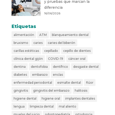
y pruebas que marcan la
diferencia
16/06/2026
Etiquetas
alimentación
ATM
blanqueamiento dental
bruxismo
caries
caries del biberón
carillas estéticas
cepillado
cepillo de dientes
clínica dental gijón
COVID-19
cáncer oral
dentina
dentofobia
dentífrico
desgaste dental
diabetes
embarazo
encías
enfermedad periodontal
esmalte dental
flúor
gingivitis
gingivitis del embarazo
halitosis
higiene dental
higiene oral
implantes dentales
lengua
limpieza dental
mal aliento
muelas del juicio
odontopediatría
ortodoncia