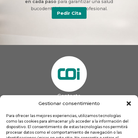
en cada paso
para garantizar una salud
bucodental duradera y profesional.
Pedir Cita
Contacto
985 13 09 41

Gestionar consentimiento
985 33 20 60

coigijon@gmail.com
Para ofrecer las mejores experiencias, utilizamos tecnologías

Horario
como las cookies para almacenar y/o acceder a la información del
Lun
9:00 a 13:00 - 16:00 a 21:00
dispositivo. El consentimiento de estas tecnologías nos permitirá
Mar
9:00 a 13:00 - 16:00 a 20:00
procesar datos como el comportamiento de navegación o las
identificaciones únicas en este sitio. No consentir o retirar el