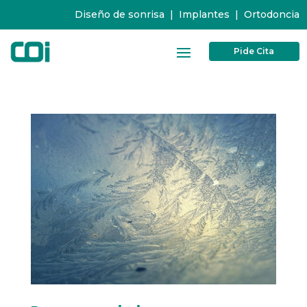
Diseño de sonrisa
|
Implantes
|
Ortodoncia
Pide Cita