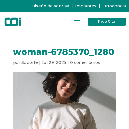
Diseño de sonrisa
|
Implantes
|
Ortodoncia
Pide Cita
woman-6785370_1280
por
Soporte
|
Jul 29, 2025
|
0 comentarios