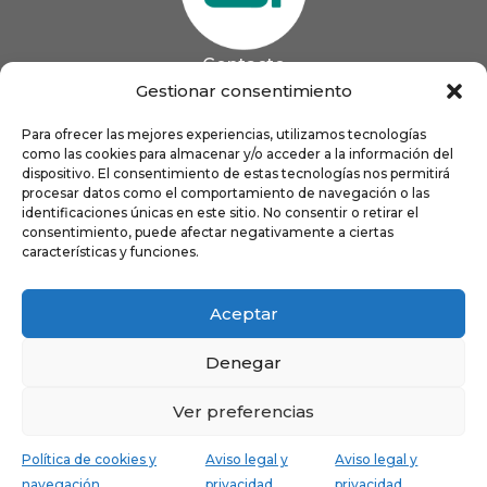
Contacto
985 13 09 41

Gestionar consentimiento
985 33 20 60

coigijon@gmail.com
Para ofrecer las mejores experiencias, utilizamos tecnologías

como las cookies para almacenar y/o acceder a la información del
Horario
Lun
9:00 a 13:00 - 16:00 a 21:00
dispositivo. El consentimiento de estas tecnologías nos permitirá
Mar
9:00 a 13:00 - 16:00 a 20:00
procesar datos como el comportamiento de navegación o las
identificaciones únicas en este sitio. No consentir o retirar el
Mié
9:00 a 14:00 - 16:00 a 19:00
consentimiento, puede afectar negativamente a ciertas
Jue
9:00 a 13:00 - 16:00 a 19:00
características y funciones.
Vie
8:00 a 16:00
Aceptar
Denegar
Ver preferencias
Política de cookies y
Aviso legal y
Aviso legal y
navegación
privacidad
privacidad