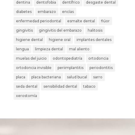
dentina
dentofobia
dentífrico
desgaste dental
diabetes
embarazo
encías
enfermedad periodontal
esmalte dental
flúor
gingivitis
gingivitis del embarazo
halitosis
higiene dental
higiene oral
implantes dentales
lengua
limpieza dental
mal aliento
muelas del juicio
odontopediatría
ortodoncia
ortodoncia invisible
periimplantitis
periodontitis
placa
placa bacteriana
salud bucal
sarro
seda dental
sensibilidad dental
tabaco
xerostomía