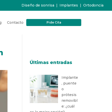
Diseño de sonrisa
|
Implantes
|
Ortodoncia
g
Contacto
Pide Cita
n
Últimas entradas
Implante
, puente
o
prótesis
removibl
e: ¿cuál
es la mejor opción?