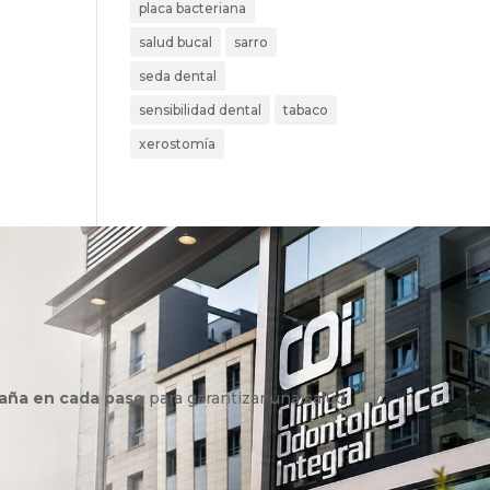
placa bacteriana
salud bucal
sarro
seda dental
sensibilidad dental
tabaco
xerostomía
aña en cada paso
para garantizar una salud