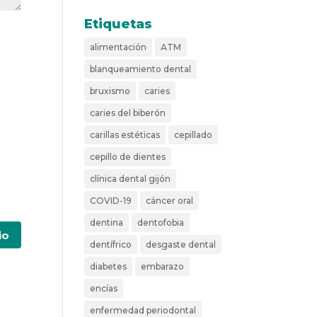
Etiquetas
alimentación
ATM
blanqueamiento dental
bruxismo
caries
caries del biberón
carillas estéticas
cepillado
cepillo de dientes
clínica dental gijón
COVID-19
cáncer oral
dentina
dentofobia
dentífrico
desgaste dental
diabetes
embarazo
encías
enfermedad periodontal