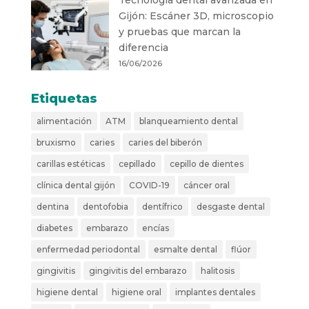
Gijón: Escáner 3D, microscopio
y pruebas que marcan la
diferencia
16/06/2026
Etiquetas
alimentación
ATM
blanqueamiento dental
bruxismo
caries
caries del biberón
carillas estéticas
cepillado
cepillo de dientes
clínica dental gijón
COVID-19
cáncer oral
dentina
dentofobia
dentífrico
desgaste dental
diabetes
embarazo
encías
enfermedad periodontal
esmalte dental
flúor
gingivitis
gingivitis del embarazo
halitosis
higiene dental
higiene oral
implantes dentales