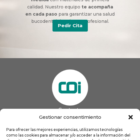
calidad. Nuestro equipo
te acompaña
en cada paso
para garantizar una salud
bucodental duradera y profesional.
Pedir Cita
Contacto
985 13 09 41

Gestionar consentimiento
985 33 20 60

coigijon@gmail.com
Para ofrecer las mejores experiencias, utilizamos tecnologías

como las cookies para almacenar y/o acceder a la información del
Horario
Lun
9:00 a 13:00 - 16:00 a 21:00