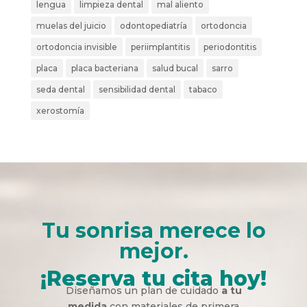
lengua
limpieza dental
mal aliento
muelas del juicio
odontopediatría
ortodoncia
ortodoncia invisible
periimplantitis
periodontitis
placa
placa bacteriana
salud bucal
sarro
seda dental
sensibilidad dental
tabaco
xerostomía
Tu sonrisa merece lo
mejor.
¡Reserva tu cita hoy!
Diseñamos un plan de cuidado
a tu
medida
con materiales de primera