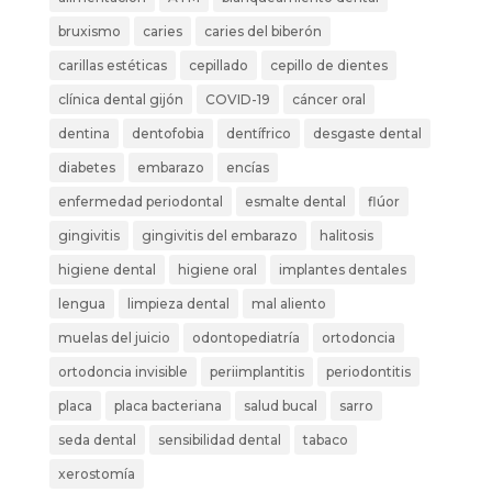
bruxismo
caries
caries del biberón
carillas estéticas
cepillado
cepillo de dientes
clínica dental gijón
COVID-19
cáncer oral
dentina
dentofobia
dentífrico
desgaste dental
diabetes
embarazo
encías
enfermedad periodontal
esmalte dental
flúor
gingivitis
gingivitis del embarazo
halitosis
higiene dental
higiene oral
implantes dentales
lengua
limpieza dental
mal aliento
muelas del juicio
odontopediatría
ortodoncia
ortodoncia invisible
periimplantitis
periodontitis
placa
placa bacteriana
salud bucal
sarro
seda dental
sensibilidad dental
tabaco
xerostomía