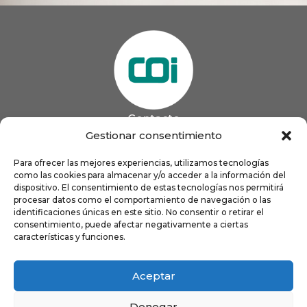
Contacto
985 13 09 41

Gestionar consentimiento
985 33 20 60

coigijon@gmail.com
Para ofrecer las mejores experiencias, utilizamos tecnologías

Horario
como las cookies para almacenar y/o acceder a la información del
Lun
9:00 a 13:00 - 16:00 a 21:00
dispositivo. El consentimiento de estas tecnologías nos permitirá
Mar
9:00 a 13:00 - 16:00 a 20:00
procesar datos como el comportamiento de navegación o las
identificaciones únicas en este sitio. No consentir o retirar el
Mié
9:00 a 14:00 - 16:00 a 19:00
consentimiento, puede afectar negativamente a ciertas
Jue
9:00 a 13:00 - 16:00 a 19:00
características y funciones.
Vie
8:00 a 16:00
Aceptar
Denegar