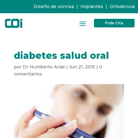
Diseño de sonrisa
|
Implantes
|
Ortodoncia
Pide Cita
diabetes salud oral
por
Dr Humberto Arias
|
Jun 21, 2015
|
0
comentarios